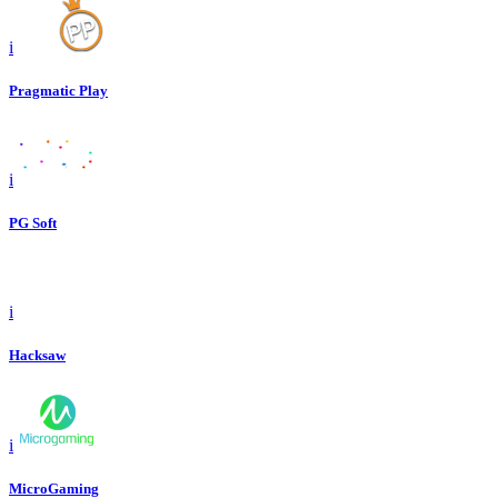
i
Pragmatic Play
i
PG Soft
i
Hacksaw
i
MicroGaming