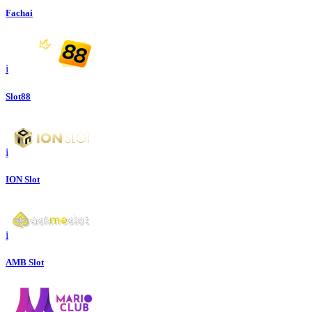
Fachai
i
Slot88
i
ION Slot
i
AMB Slot