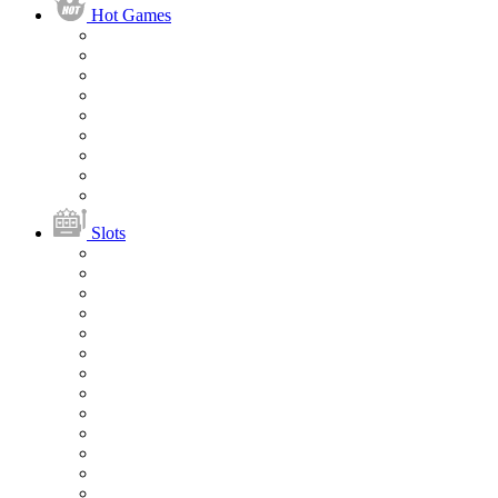
Hot Games
Slots