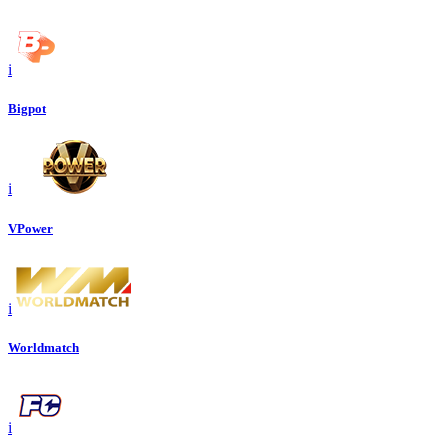
i
Bigpot
i
VPower
i
Worldmatch
i