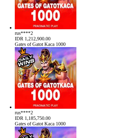
rus****2
IDR
1,212,900.00
Gates of Gatot Kaca 1000
rus****2
IDR
1,185,750.00
Gates of Gatot Kaca 1000