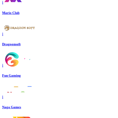
i
Mario Club
i
Dragoonsoft
i
Fun Gaming
i
Naga Games