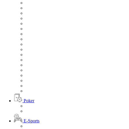
Poker
E-Sports