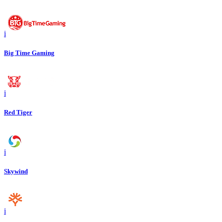
i
Big Time Gaming
i
Red Tiger
i
Skywind
i