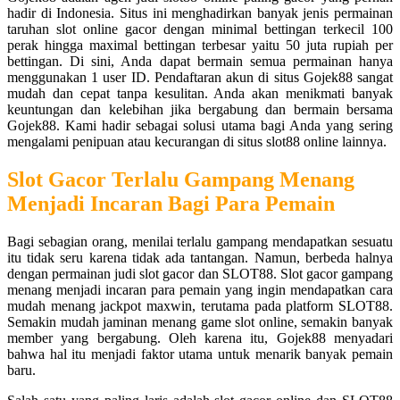
hadir di Indonesia. Situs ini menghadirkan banyak jenis permainan
taruhan slot online gacor dengan minimal bettingan terkecil 100
perak hingga maximal bettingan terbesar yaitu 50 juta rupiah per
bettingan. Di sini, Anda dapat bermain semua permainan hanya
menggunakan 1 user ID. Pendaftaran akun di situs Gojek88 sangat
mudah dan cepat tanpa kesulitan. Anda akan menikmati banyak
keuntungan dan kelebihan jika bergabung dan bermain bersama
Gojek88. Kami hadir sebagai solusi utama bagi Anda yang sering
mengalami penipuan atau kecurangan di situs slot88 online lainnya.
Slot Gacor Terlalu Gampang Menang
Menjadi Incaran Bagi Para Pemain
Bagi sebagian orang, menilai terlalu gampang mendapatkan sesuatu
itu tidak seru karena tidak ada tantangan. Namun, berbeda halnya
dengan permainan judi slot gacor dan SLOT88. Slot gacor gampang
menang menjadi incaran para pemain yang ingin mendapatkan cara
mudah menang jackpot maxwin, terutama pada platform SLOT88.
Semakin mudah jaminan menang game slot online, semakin banyak
member yang bergabung. Oleh karena itu, Gojek88 menyadari
bahwa hal itu menjadi faktor utama untuk menarik banyak pemain
baru.