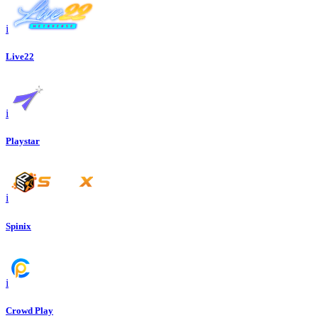
i
Live22
i
Playstar
i
Spinix
i
Crowd Play