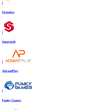
i
Octoplay
i
Smartsoft
i
AdvantPlay
i
Funky Games