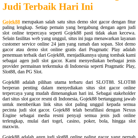
Judi Terbaik Hari Ini
Gojek88
merupakan salah satu situs demo slot gacor dengan fitur
paling lengkap. Setiap pemain yang bergabung dengan agen judi
slot online terpercaya seperti Gojek88 pasti tidak akan kecewa.
Selain fasilitas web yang unggul, situs ini juga menawarkan layanan
customer service online 24 jam yang ramah dan sopan. Slot demo
gacor atau demo slot online gratis dari Pragmatic Play adalah
penemuan terbaik dari Gojek88, menjadikannya ujung tombak kami
sebagai agen judi slot gacor. Kami menyediakan berbagai jenis
provider permainan terkemuka di Indonesia seperti Pragmatic Play,
Slot88, dan PG Slot.
Gojek88 adalah pilihan utama terbaru dari SLOT88. SLOT88
berperan penting dalam menyediakan situs slot gacor online
terpercaya yang mudah dimenangkan hari ini. Sebagai stakeholder
dari situs slot gacor resmi di Indonesia, Gojek88 bertanggung jawab
untuk memberikan link situs slot paling unggul kepada semua
pecinta judi slot gacor. Gojek88 telah berafiliasi dengan Nexus
Engine sebagai media resmi penyaji semua jenis judi online
terlengkap, mulai dari togel, casino, poker, bola, hingga slot
maxwin.
Gojek88 adalah agen judi slot88 online paling gacor yang pernah