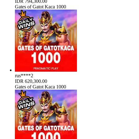
IDR
794,300.00
Gates of Gatot Kaca 1000
rus****2
IDR
620,300.00
Gates of Gatot Kaca 1000