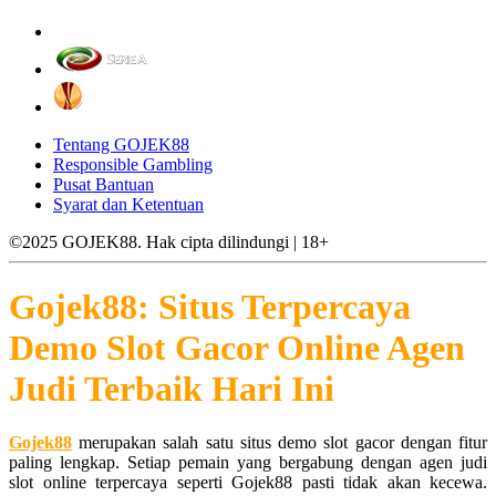
Tentang GOJEK88
Responsible Gambling
Pusat Bantuan
Syarat dan Ketentuan
©2025 GOJEK88. Hak cipta dilindungi | 18+
Gojek88: Situs Terpercaya
Demo Slot Gacor Online Agen
Judi Terbaik Hari Ini
Gojek88
merupakan salah satu situs demo slot gacor dengan fitur
paling lengkap. Setiap pemain yang bergabung dengan agen judi
slot online terpercaya seperti Gojek88 pasti tidak akan kecewa.