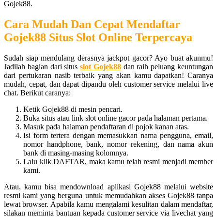
Gojek88.
Cara Mudah Dan Cepat Mendaftar
Gojek88 Situs Slot Online Terpercaya
Sudah siap mendulang derasnya jackpot gacor? Ayo buat akunmu!
Jadilah bagian dari situs
slot Gojek88
dan raih peluang keuntungan
dari pertukaran nasib terbaik yang akan kamu dapatkan! Caranya
mudah, cepat, dan dapat dipandu oleh customer service melalui live
chat. Berikut caranya:
Ketik Gojek88 di mesin pencari.
Buka situs atau link slot online gacor pada halaman pertama.
Masuk pada halaman pendaftaran di pojok kanan atas.
Isi form tertera dengan memasukkan nama pengguna, email,
nomor handphone, bank, nomor rekening, dan nama akun
bank di masing-masing kolomnya.
Lalu klik DAFTAR, maka kamu telah resmi menjadi member
kami.
Atau, kamu bisa mendownload aplikasi Gojek88 melalui website
resmi kami yang berguna untuk memudahkan akses Gojek88 tanpa
lewat browser. Apabila kamu mengalami kesulitan dalam mendaftar,
silakan meminta bantuan kepada customer service via livechat yang