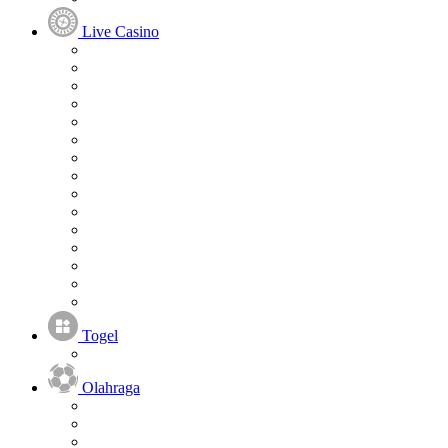
Live Casino
Togel
Olahraga