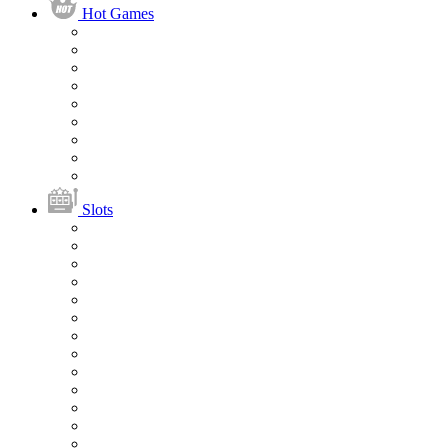
Hot Games
Slots