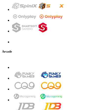
Arcade