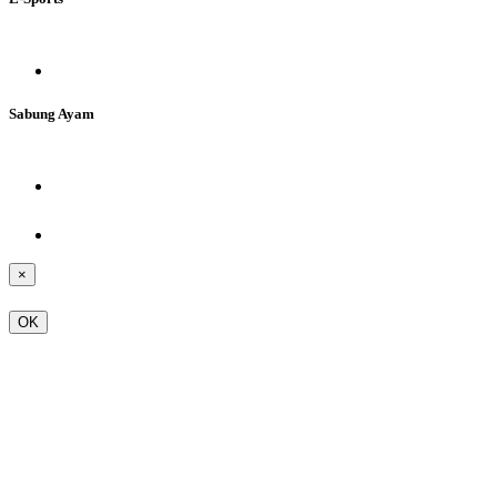
Sabung Ayam
×
OK