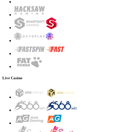
Live Casino