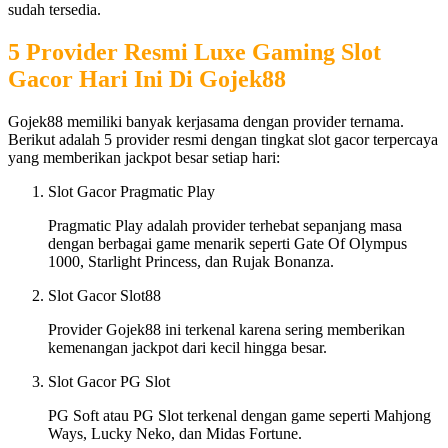
sudah tersedia.
5 Provider Resmi Luxe Gaming Slot
Gacor Hari Ini Di Gojek88
Gojek88 memiliki banyak kerjasama dengan provider ternama.
Berikut adalah 5 provider resmi dengan tingkat slot gacor terpercaya
yang memberikan jackpot besar setiap hari:
Slot Gacor Pragmatic Play
Pragmatic Play adalah provider terhebat sepanjang masa
dengan berbagai game menarik seperti Gate Of Olympus
1000, Starlight Princess, dan Rujak Bonanza.
Slot Gacor Slot88
Provider Gojek88 ini terkenal karena sering memberikan
kemenangan jackpot dari kecil hingga besar.
Slot Gacor PG Slot
PG Soft atau PG Slot terkenal dengan game seperti Mahjong
Ways, Lucky Neko, dan Midas Fortune.