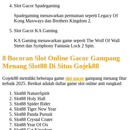
Slot Gacor Spadegaming
Spadegaming menawarkan permainan seperti Legacy Of
Kong Maxways dan Brothers Kingdom 2.
Slot Gacor KA Gaming
KA Gaming menawarkan game seperti The Wolf Of Wall
Street dan Symphony Fantasia Lock 2 Spin.
8 Bocoran Slot Online Gacor Gampang
Menang Slot88 Di Situs Gojek88
Gojek88 memiliki beberapa game
slot gacor
gampang menang fitur
terbaik 2025. Berikut adalah daftar game slot online anti rungkad:
Slot88 NatureSpirit
Slot88 Holy Hall
Slot88 Spider Rider
Slot88 Tiger New Year
Slot88 Panda Pursuit
Slot88 Crystal Crater
Slot88 Year Of Ox
Slot88 Cat Kingdom