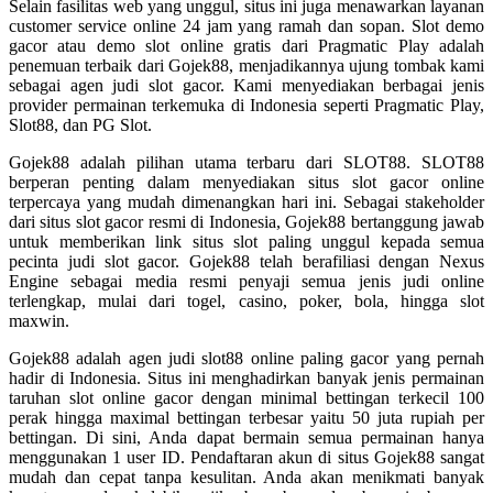
Selain fasilitas web yang unggul, situs ini juga menawarkan layanan
customer service online 24 jam yang ramah dan sopan. Slot demo
gacor atau demo slot online gratis dari Pragmatic Play adalah
penemuan terbaik dari Gojek88, menjadikannya ujung tombak kami
sebagai agen judi slot gacor. Kami menyediakan berbagai jenis
provider permainan terkemuka di Indonesia seperti Pragmatic Play,
Slot88, dan PG Slot.
Gojek88 adalah pilihan utama terbaru dari SLOT88. SLOT88
berperan penting dalam menyediakan situs slot gacor online
terpercaya yang mudah dimenangkan hari ini. Sebagai stakeholder
dari situs slot gacor resmi di Indonesia, Gojek88 bertanggung jawab
untuk memberikan link situs slot paling unggul kepada semua
pecinta judi slot gacor. Gojek88 telah berafiliasi dengan Nexus
Engine sebagai media resmi penyaji semua jenis judi online
terlengkap, mulai dari togel, casino, poker, bola, hingga slot
maxwin.
Gojek88 adalah agen judi slot88 online paling gacor yang pernah
hadir di Indonesia. Situs ini menghadirkan banyak jenis permainan
taruhan slot online gacor dengan minimal bettingan terkecil 100
perak hingga maximal bettingan terbesar yaitu 50 juta rupiah per
bettingan. Di sini, Anda dapat bermain semua permainan hanya
menggunakan 1 user ID. Pendaftaran akun di situs Gojek88 sangat
mudah dan cepat tanpa kesulitan. Anda akan menikmati banyak