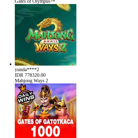
Gates of Olympus™
yunda****2
IDR
778320.00
Mahjong Ways 2