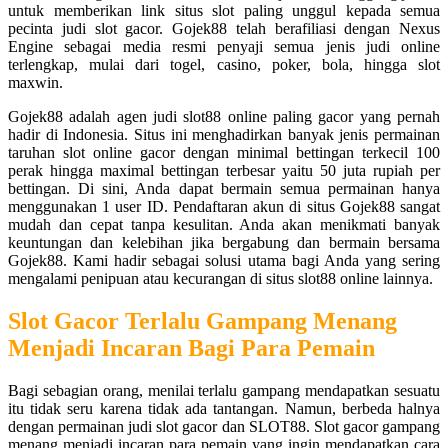
untuk memberikan link situs slot paling unggul kepada semua
pecinta judi slot gacor. Gojek88 telah berafiliasi dengan Nexus
Engine sebagai media resmi penyaji semua jenis judi online
terlengkap, mulai dari togel, casino, poker, bola, hingga slot
maxwin.
Gojek88 adalah agen judi slot88 online paling gacor yang pernah
hadir di Indonesia. Situs ini menghadirkan banyak jenis permainan
taruhan slot online gacor dengan minimal bettingan terkecil 100
perak hingga maximal bettingan terbesar yaitu 50 juta rupiah per
bettingan. Di sini, Anda dapat bermain semua permainan hanya
menggunakan 1 user ID. Pendaftaran akun di situs Gojek88 sangat
mudah dan cepat tanpa kesulitan. Anda akan menikmati banyak
keuntungan dan kelebihan jika bergabung dan bermain bersama
Gojek88. Kami hadir sebagai solusi utama bagi Anda yang sering
mengalami penipuan atau kecurangan di situs slot88 online lainnya.
Slot Gacor Terlalu Gampang Menang
Menjadi Incaran Bagi Para Pemain
Bagi sebagian orang, menilai terlalu gampang mendapatkan sesuatu
itu tidak seru karena tidak ada tantangan. Namun, berbeda halnya
dengan permainan judi slot gacor dan SLOT88. Slot gacor gampang
menang menjadi incaran para pemain yang ingin mendapatkan cara