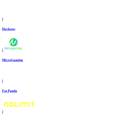
i
Hacksaw
i
MicroGaming
i
Fat Panda
i