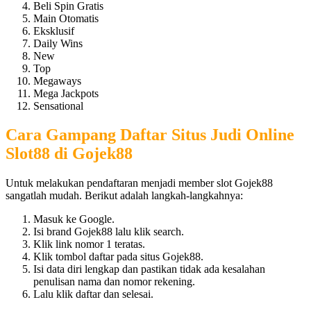
Beli Spin Gratis
Main Otomatis
Eksklusif
Daily Wins
New
Top
Megaways
Mega Jackpots
Sensational
Cara Gampang Daftar Situs Judi Online
Slot88 di Gojek88
Untuk melakukan pendaftaran menjadi member slot Gojek88
sangatlah mudah. Berikut adalah langkah-langkahnya:
Masuk ke Google.
Isi brand Gojek88 lalu klik search.
Klik link nomor 1 teratas.
Klik tombol daftar pada situs Gojek88.
Isi data diri lengkap dan pastikan tidak ada kesalahan
penulisan nama dan nomor rekening.
Lalu klik daftar dan selesai.