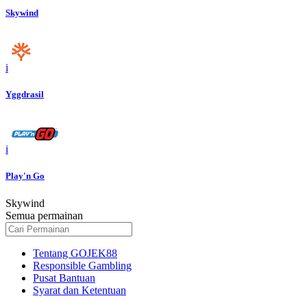
Skywind
i
Yggdrasil
i
Play'n Go
Skywind
Semua permainan
Tentang GOJEK88
Responsible Gambling
Pusat Bantuan
Syarat dan Ketentuan