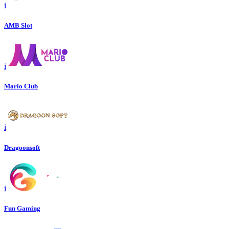
i
AMB Slot
i
Mario Club
i
Dragoonsoft
i
Fun Gaming