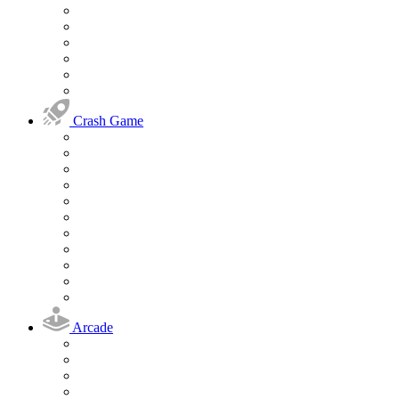
Crash Game
Arcade