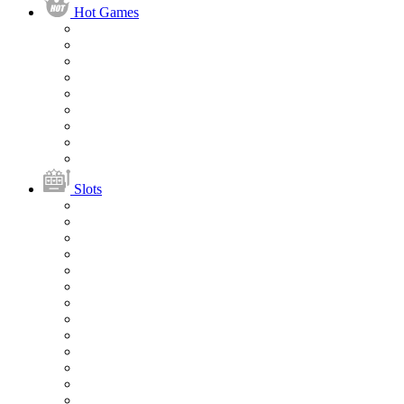
Hot Games
Slots