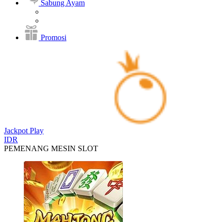
Sabung Ayam
Promosi
Jackpot
Play
IDR
PEMENANG MESIN SLOT