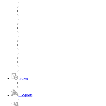
Poker
E-Sports