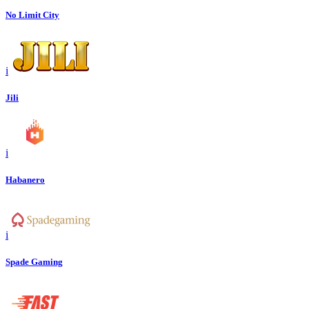
No Limit City
i
Jili
i
Habanero
i
Spade Gaming