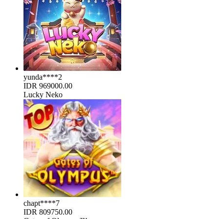
yunda****2
IDR
969000.00
Lucky Neko
chapt****7
IDR
809750.00