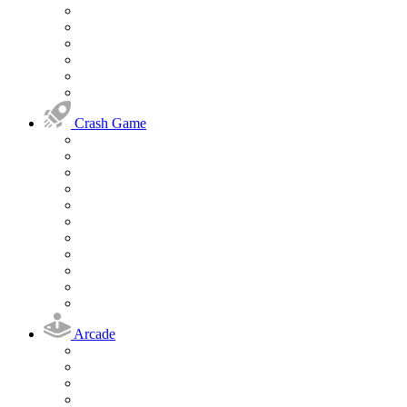
Crash Game
Arcade