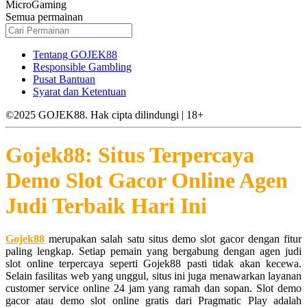
MicroGaming
Semua permainan
Tentang GOJEK88
Responsible Gambling
Pusat Bantuan
Syarat dan Ketentuan
©2025 GOJEK88. Hak cipta dilindungi | 18+
Gojek88: Situs Terpercaya
Demo Slot Gacor Online Agen
Judi Terbaik Hari Ini
Gojek88
merupakan salah satu situs demo slot gacor dengan fitur
paling lengkap. Setiap pemain yang bergabung dengan agen judi
slot online terpercaya seperti Gojek88 pasti tidak akan kecewa.
Selain fasilitas web yang unggul, situs ini juga menawarkan layanan
customer service online 24 jam yang ramah dan sopan. Slot demo
gacor atau demo slot online gratis dari Pragmatic Play adalah