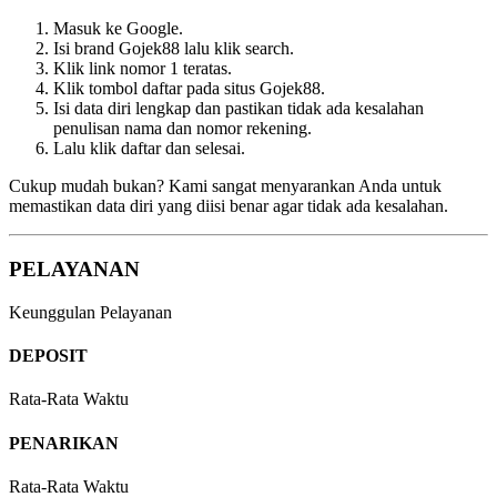
Masuk ke Google.
Isi brand Gojek88 lalu klik search.
Klik link nomor 1 teratas.
Klik tombol daftar pada situs Gojek88.
Isi data diri lengkap dan pastikan tidak ada kesalahan
penulisan nama dan nomor rekening.
Lalu klik daftar dan selesai.
Cukup mudah bukan? Kami sangat menyarankan Anda untuk
memastikan data diri yang diisi benar agar tidak ada kesalahan.
PELAYANAN
Keunggulan Pelayanan
DEPOSIT
Rata-Rata Waktu
PENARIKAN
Rata-Rata Waktu