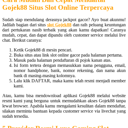
Gojek88 Situs Slot Online Terpercaya
Sudah siap mendulang derasnya jackpot gacor? Ayo buat akunmu!
Jadilah bagian dari situs
slot Gojek88
dan raih peluang keuntungan
dari pertukaran nasib terbaik yang akan kamu dapatkan! Caranya
mudah, cepat, dan dapat dipandu oleh customer service melalui live
chat. Berikut caranya:
Ketik Gojek88 di mesin pencari.
Buka situs atau link slot online gacor pada halaman pertama.
Masuk pada halaman pendaftaran di pojok kanan atas.
Isi form tertera dengan memasukkan nama pengguna, email,
nomor handphone, bank, nomor rekening, dan nama akun
bank di masing-masing kolomnya.
Lalu klik DAFTAR, maka kamu telah resmi menjadi member
kami.
Atau, kamu bisa mendownload aplikasi Gojek88 melalui website
resmi kami yang berguna untuk memudahkan akses Gojek88 tanpa
lewat browser. Apabila kamu mengalami kesulitan dalam mendaftar,
silakan meminta bantuan kepada customer service via livechat yang
sudah tersedia.