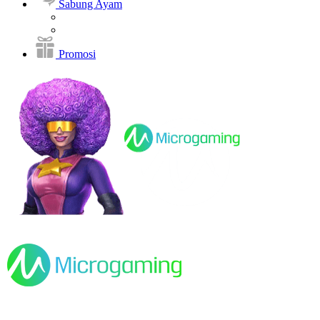
Sabung Ayam
Promosi