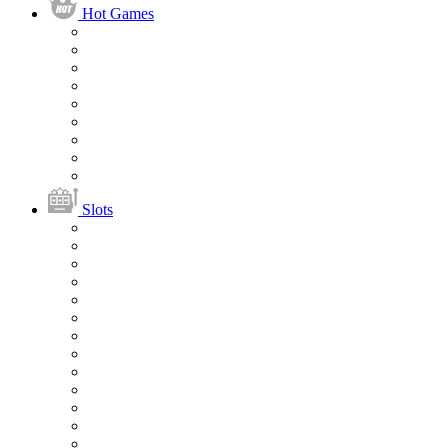
Hot Games
Slots