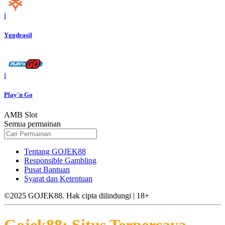
i
Yggdrasil
i
Play'n Go
AMB Slot
Semua permainan
Tentang GOJEK88
Responsible Gambling
Pusat Bantuan
Syarat dan Ketentuan
©2025 GOJEK88. Hak cipta dilindungi | 18+