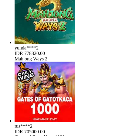
yunda****2
IDR
778320.00
Mahjong Ways 2
rus****2
IDR
705000.00