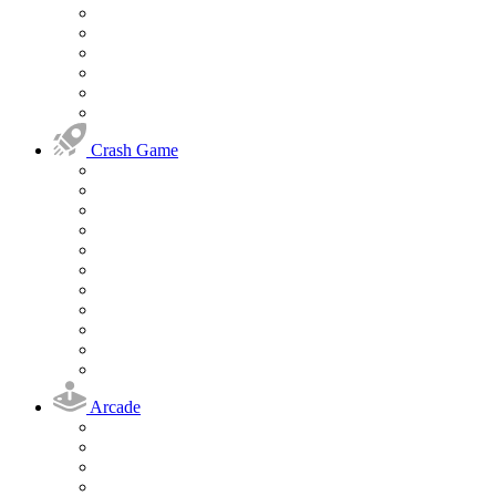
Crash Game
Arcade