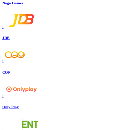
Naga Games
i
JDB
i
CQ9
i
Only Play