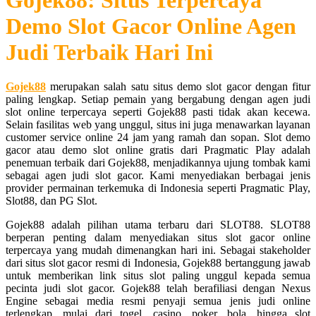
Gojek88: Situs Terpercaya
Demo Slot Gacor Online Agen
Judi Terbaik Hari Ini
Gojek88
merupakan salah satu situs demo slot gacor dengan fitur
paling lengkap. Setiap pemain yang bergabung dengan agen judi
slot online terpercaya seperti Gojek88 pasti tidak akan kecewa.
Selain fasilitas web yang unggul, situs ini juga menawarkan layanan
customer service online 24 jam yang ramah dan sopan. Slot demo
gacor atau demo slot online gratis dari Pragmatic Play adalah
penemuan terbaik dari Gojek88, menjadikannya ujung tombak kami
sebagai agen judi slot gacor. Kami menyediakan berbagai jenis
provider permainan terkemuka di Indonesia seperti Pragmatic Play,
Slot88, dan PG Slot.
Gojek88 adalah pilihan utama terbaru dari SLOT88. SLOT88
berperan penting dalam menyediakan situs slot gacor online
terpercaya yang mudah dimenangkan hari ini. Sebagai stakeholder
dari situs slot gacor resmi di Indonesia, Gojek88 bertanggung jawab
untuk memberikan link situs slot paling unggul kepada semua
pecinta judi slot gacor. Gojek88 telah berafiliasi dengan Nexus
Engine sebagai media resmi penyaji semua jenis judi online
terlengkap, mulai dari togel, casino, poker, bola, hingga slot