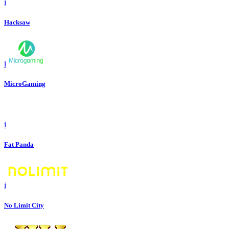
i
Hacksaw
i
MicroGaming
i
Fat Panda
i
No Limit City