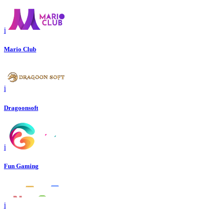
i
Mario Club
i
Dragoonsoft
i
Fun Gaming
i