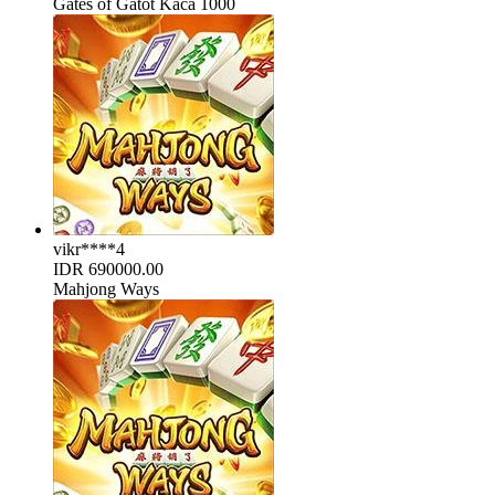
Gates of Gatot Kaca 1000
vikr****4
IDR
690000.00
Mahjong Ways