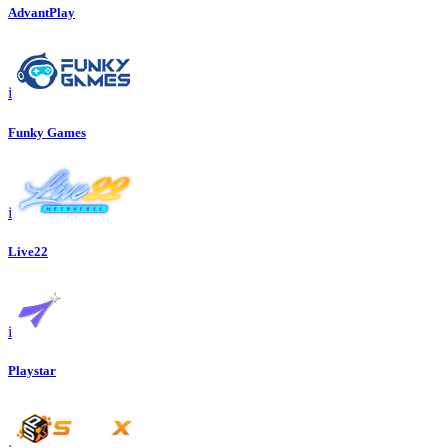
AdvantPlay
i
Funky Games
i
Live22
i
Playstar