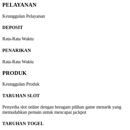
PELAYANAN
Keunggulan Pelayanan
DEPOSIT
Rata-Rata Waktu
PENARIKAN
Rata-Rata Waktu
PRODUK
Keunggulan Produk
TARUHAN SLOT
Penyedia slot online dengan beragam pilihan game menarik yang
memudahkan pemain untuk mencapai jackpot
TARUHAN TOGEL