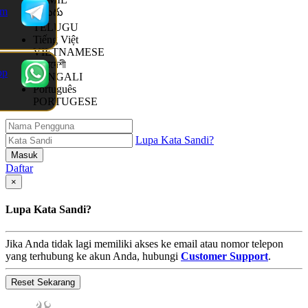
am
తెలుగు
TELUGU
Tiếng Việt
VIETNAMESE
বাংলাদেশী
pp
BENGALI
Português
PORTUGESE
Lupa Kata Sandi?
Daftar
×
Lupa Kata Sandi?
Jika Anda tidak lagi memiliki akses ke email atau nomor telepon
yang terhubung ke akun Anda, hubungi
Customer Support
.