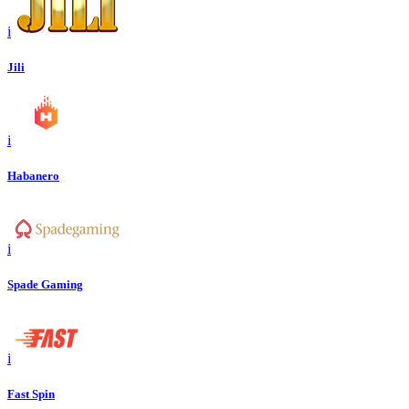
i
Jili
i
Habanero
i
Spade Gaming
i
Fast Spin