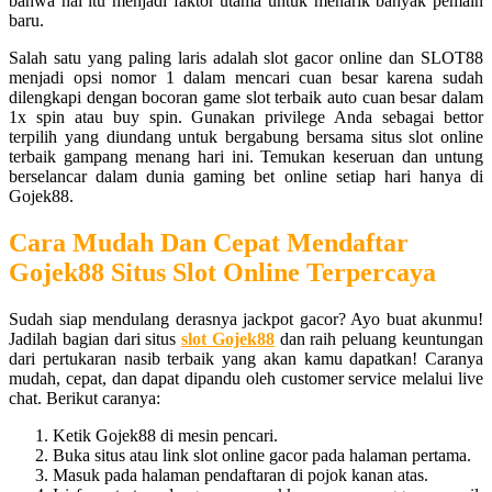
bahwa hal itu menjadi faktor utama untuk menarik banyak pemain
baru.
Salah satu yang paling laris adalah slot gacor online dan SLOT88
menjadi opsi nomor 1 dalam mencari cuan besar karena sudah
dilengkapi dengan bocoran game slot terbaik auto cuan besar dalam
1x spin atau buy spin. Gunakan privilege Anda sebagai bettor
terpilih yang diundang untuk bergabung bersama situs slot online
terbaik gampang menang hari ini. Temukan keseruan dan untung
berselancar dalam dunia gaming bet online setiap hari hanya di
Gojek88.
Cara Mudah Dan Cepat Mendaftar
Gojek88 Situs Slot Online Terpercaya
Sudah siap mendulang derasnya jackpot gacor? Ayo buat akunmu!
Jadilah bagian dari situs
slot Gojek88
dan raih peluang keuntungan
dari pertukaran nasib terbaik yang akan kamu dapatkan! Caranya
mudah, cepat, dan dapat dipandu oleh customer service melalui live
chat. Berikut caranya:
Ketik Gojek88 di mesin pencari.
Buka situs atau link slot online gacor pada halaman pertama.
Masuk pada halaman pendaftaran di pojok kanan atas.