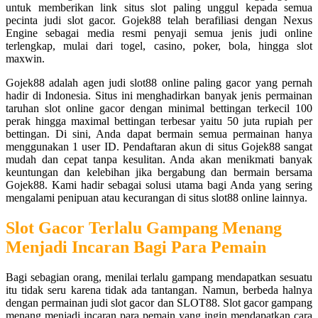
untuk memberikan link situs slot paling unggul kepada semua
pecinta judi slot gacor. Gojek88 telah berafiliasi dengan Nexus
Engine sebagai media resmi penyaji semua jenis judi online
terlengkap, mulai dari togel, casino, poker, bola, hingga slot
maxwin.
Gojek88 adalah agen judi slot88 online paling gacor yang pernah
hadir di Indonesia. Situs ini menghadirkan banyak jenis permainan
taruhan slot online gacor dengan minimal bettingan terkecil 100
perak hingga maximal bettingan terbesar yaitu 50 juta rupiah per
bettingan. Di sini, Anda dapat bermain semua permainan hanya
menggunakan 1 user ID. Pendaftaran akun di situs Gojek88 sangat
mudah dan cepat tanpa kesulitan. Anda akan menikmati banyak
keuntungan dan kelebihan jika bergabung dan bermain bersama
Gojek88. Kami hadir sebagai solusi utama bagi Anda yang sering
mengalami penipuan atau kecurangan di situs slot88 online lainnya.
Slot Gacor Terlalu Gampang Menang
Menjadi Incaran Bagi Para Pemain
Bagi sebagian orang, menilai terlalu gampang mendapatkan sesuatu
itu tidak seru karena tidak ada tantangan. Namun, berbeda halnya
dengan permainan judi slot gacor dan SLOT88. Slot gacor gampang
menang menjadi incaran para pemain yang ingin mendapatkan cara