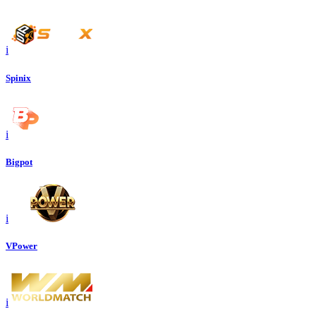
i
Spinix
i
Bigpot
i
VPower
i