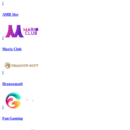
i
AMB Slot
i
Mario Club
i
Dragoonsoft
i
Fun Gaming