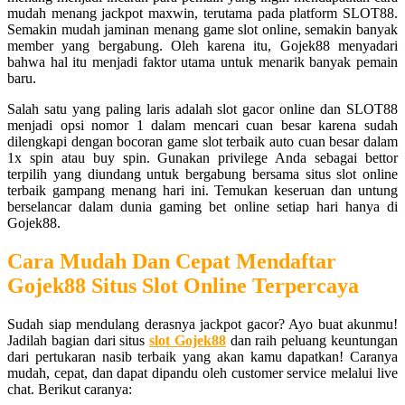
mudah menang jackpot maxwin, terutama pada platform SLOT88.
Semakin mudah jaminan menang game slot online, semakin banyak
member yang bergabung. Oleh karena itu, Gojek88 menyadari
bahwa hal itu menjadi faktor utama untuk menarik banyak pemain
baru.
Salah satu yang paling laris adalah slot gacor online dan SLOT88
menjadi opsi nomor 1 dalam mencari cuan besar karena sudah
dilengkapi dengan bocoran game slot terbaik auto cuan besar dalam
1x spin atau buy spin. Gunakan privilege Anda sebagai bettor
terpilih yang diundang untuk bergabung bersama situs slot online
terbaik gampang menang hari ini. Temukan keseruan dan untung
berselancar dalam dunia gaming bet online setiap hari hanya di
Gojek88.
Cara Mudah Dan Cepat Mendaftar
Gojek88 Situs Slot Online Terpercaya
Sudah siap mendulang derasnya jackpot gacor? Ayo buat akunmu!
Jadilah bagian dari situs
slot Gojek88
dan raih peluang keuntungan
dari pertukaran nasib terbaik yang akan kamu dapatkan! Caranya
mudah, cepat, dan dapat dipandu oleh customer service melalui live
chat. Berikut caranya: