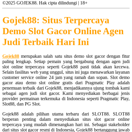
©2025 GOJEK88. Hak cipta dilindungi | 18+
Gojek88: Situs Terpercaya
Demo Slot Gacor Online Agen
Judi Terbaik Hari Ini
Gojek88
merupakan salah satu situs demo slot gacor dengan fitur
paling lengkap. Setiap pemain yang bergabung dengan agen judi
slot online terpercaya seperti Gojek88 pasti tidak akan kecewa.
Selain fasilitas web yang unggul, situs ini juga menawarkan layanan
customer service online 24 jam yang ramah dan sopan. Slot demo
gacor atau demo slot online gratis dari Pragmatic Play adalah
penemuan terbaik dari Gojek88, menjadikannya ujung tombak kami
sebagai agen judi slot gacor. Kami menyediakan berbagai jenis
provider permainan terkemuka di Indonesia seperti Pragmatic Play,
Slot88, dan PG Slot.
Gojek88 adalah pilihan utama terbaru dari SLOT88. SLOT88
berperan penting dalam menyediakan situs slot gacor online
terpercaya yang mudah dimenangkan hari ini. Sebagai stakeholder
dari situs slot gacor resmi di Indonesia, Gojek88 bertanggung jawab