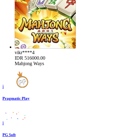
vikr****4
IDR
516000.00
Mahjong Ways
i
Pragmatic Play
i
PG Soft