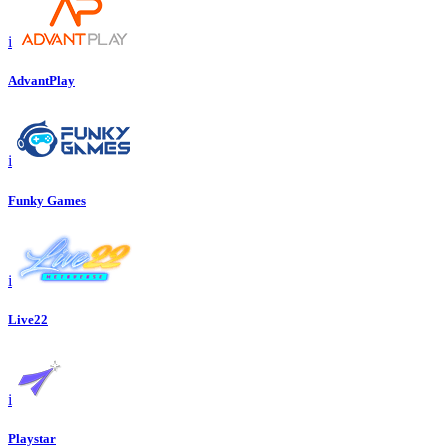
i
AdvantPlay
i
Funky Games
i
Live22
i
Playstar