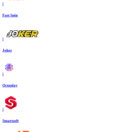
i
Fast Spin
i
Joker
i
Octoplay
i
Smartsoft