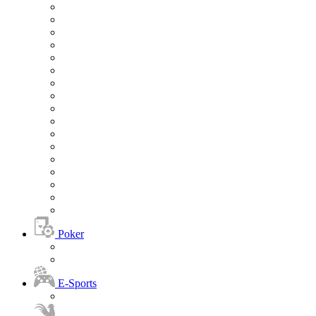
Poker
E-Sports