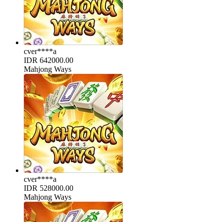
cver****a
IDR
642000.00
Mahjong Ways
cver****a
IDR
528000.00
Mahjong Ways