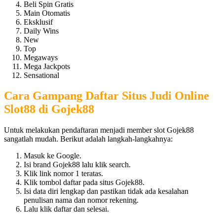
Beli Spin Gratis
Main Otomatis
Eksklusif
Daily Wins
New
Top
Megaways
Mega Jackpots
Sensational
Cara Gampang Daftar Situs Judi Online
Slot88 di Gojek88
Untuk melakukan pendaftaran menjadi member slot Gojek88
sangatlah mudah. Berikut adalah langkah-langkahnya:
Masuk ke Google.
Isi brand Gojek88 lalu klik search.
Klik link nomor 1 teratas.
Klik tombol daftar pada situs Gojek88.
Isi data diri lengkap dan pastikan tidak ada kesalahan
penulisan nama dan nomor rekening.
Lalu klik daftar dan selesai.