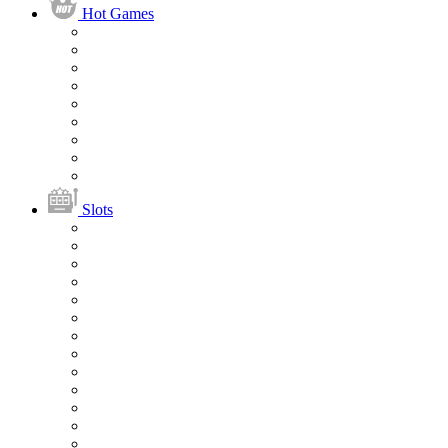
Hot Games
Slots