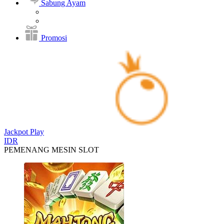
Sabung Ayam
Promosi
Jackpot
Play
IDR
PEMENANG MESIN SLOT