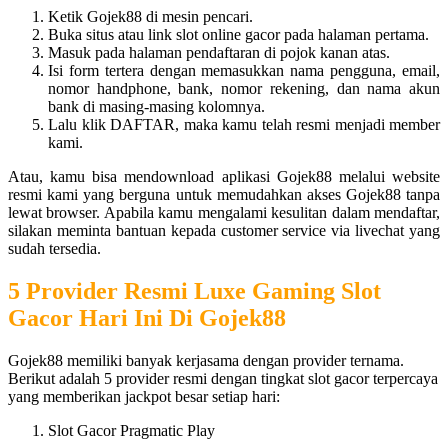
Ketik Gojek88 di mesin pencari.
Buka situs atau link slot online gacor pada halaman pertama.
Masuk pada halaman pendaftaran di pojok kanan atas.
Isi form tertera dengan memasukkan nama pengguna, email,
nomor handphone, bank, nomor rekening, dan nama akun
bank di masing-masing kolomnya.
Lalu klik DAFTAR, maka kamu telah resmi menjadi member
kami.
Atau, kamu bisa mendownload aplikasi Gojek88 melalui website
resmi kami yang berguna untuk memudahkan akses Gojek88 tanpa
lewat browser. Apabila kamu mengalami kesulitan dalam mendaftar,
silakan meminta bantuan kepada customer service via livechat yang
sudah tersedia.
5 Provider Resmi Luxe Gaming Slot
Gacor Hari Ini Di Gojek88
Gojek88 memiliki banyak kerjasama dengan provider ternama.
Berikut adalah 5 provider resmi dengan tingkat slot gacor terpercaya
yang memberikan jackpot besar setiap hari:
Slot Gacor Pragmatic Play