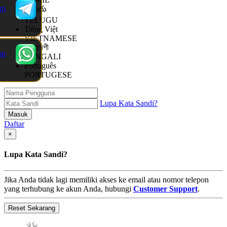
am
తెలుగు
TELUGU
Tiếng Việt
VIETNAMESE
বাংলাদেশী
pp
BENGALI
Português
PORTUGESE
Lupa Kata Sandi?
Daftar
×
Lupa Kata Sandi?
Jika Anda tidak lagi memiliki akses ke email atau nomor telepon
yang terhubung ke akun Anda, hubungi
Customer Support
.