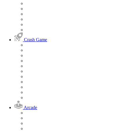
Crash Game
Arcade