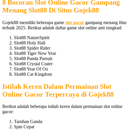
8 Bocoran Slot Online Gacor Gampang
Menang Slot88 Di Situs Gojek88
Gojek88 memiliki beberapa game
slot gacor
gampang menang fitur
terbaik 2025. Berikut adalah daftar game slot online anti rungkad:
Slot88 NatureSpirit
Slot88 Holy Hall
Slot88 Spider Rider
Slot88 Tiger New Year
Slot88 Panda Pursuit
Slot88 Crystal Crater
Slot88 Year Of Ox
Slot88 Cat Kingdom
Istilah Keren Dalam Permainan Slot
Online Gacor Terpercaya di Gojek88
Berikut adalah beberapa istilah keren dalam permainan slot online
gacor:
Taruhan Ganda
Spin Cepat