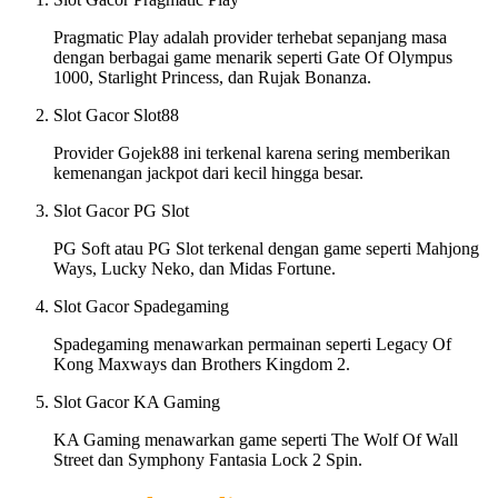
Pragmatic Play adalah provider terhebat sepanjang masa
dengan berbagai game menarik seperti Gate Of Olympus
1000, Starlight Princess, dan Rujak Bonanza.
Slot Gacor Slot88
Provider Gojek88 ini terkenal karena sering memberikan
kemenangan jackpot dari kecil hingga besar.
Slot Gacor PG Slot
PG Soft atau PG Slot terkenal dengan game seperti Mahjong
Ways, Lucky Neko, dan Midas Fortune.
Slot Gacor Spadegaming
Spadegaming menawarkan permainan seperti Legacy Of
Kong Maxways dan Brothers Kingdom 2.
Slot Gacor KA Gaming
KA Gaming menawarkan game seperti The Wolf Of Wall
Street dan Symphony Fantasia Lock 2 Spin.