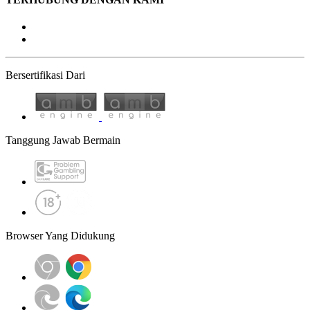
Bersertifikasi Dari
Tanggung Jawab Bermain
Browser Yang Didukung