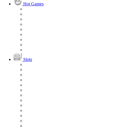
Hot Games
Slots