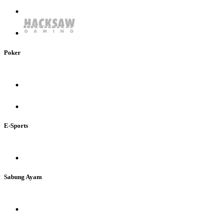
Poker
E-Sports
Sabung Ayam