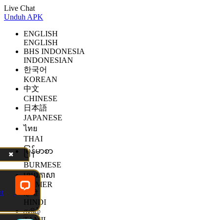
Live Chat
Unduh APK
ENGLISH
ENGLISH
BHS INDONESIA
INDONESIAN
한국어
KOREAN
中文
CHINESE
日本語
JAPANESE
ไทย
THAI
မြန်မာစာ
✖
BURMESE
ខេមរភាសា
KHMER
t
हिन्दी
HINDI
தமிழ்
TAMIL