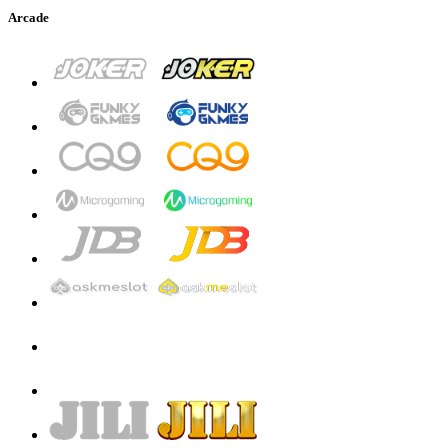
Arcade