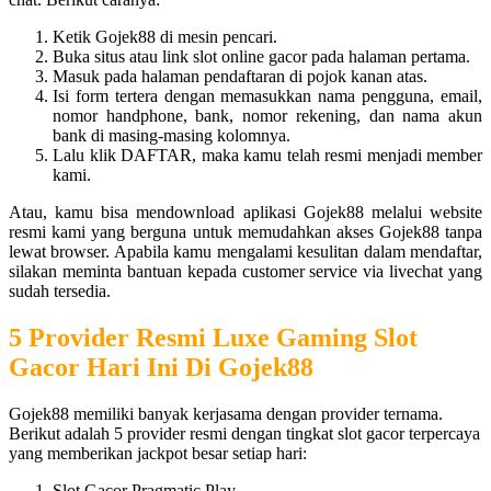
Ketik Gojek88 di mesin pencari.
Buka situs atau link slot online gacor pada halaman pertama.
Masuk pada halaman pendaftaran di pojok kanan atas.
Isi form tertera dengan memasukkan nama pengguna, email,
nomor handphone, bank, nomor rekening, dan nama akun
bank di masing-masing kolomnya.
Lalu klik DAFTAR, maka kamu telah resmi menjadi member
kami.
Atau, kamu bisa mendownload aplikasi Gojek88 melalui website
resmi kami yang berguna untuk memudahkan akses Gojek88 tanpa
lewat browser. Apabila kamu mengalami kesulitan dalam mendaftar,
silakan meminta bantuan kepada customer service via livechat yang
sudah tersedia.
5 Provider Resmi Luxe Gaming Slot
Gacor Hari Ini Di Gojek88
Gojek88 memiliki banyak kerjasama dengan provider ternama.
Berikut adalah 5 provider resmi dengan tingkat slot gacor terpercaya
yang memberikan jackpot besar setiap hari:
Slot Gacor Pragmatic Play