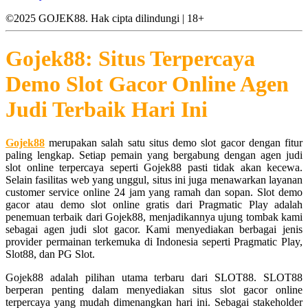
©2025 GOJEK88. Hak cipta dilindungi | 18+
Gojek88: Situs Terpercaya
Demo Slot Gacor Online Agen
Judi Terbaik Hari Ini
Gojek88
merupakan salah satu situs demo slot gacor dengan fitur
paling lengkap. Setiap pemain yang bergabung dengan agen judi
slot online terpercaya seperti Gojek88 pasti tidak akan kecewa.
Selain fasilitas web yang unggul, situs ini juga menawarkan layanan
customer service online 24 jam yang ramah dan sopan. Slot demo
gacor atau demo slot online gratis dari Pragmatic Play adalah
penemuan terbaik dari Gojek88, menjadikannya ujung tombak kami
sebagai agen judi slot gacor. Kami menyediakan berbagai jenis
provider permainan terkemuka di Indonesia seperti Pragmatic Play,
Slot88, dan PG Slot.
Gojek88 adalah pilihan utama terbaru dari SLOT88. SLOT88
berperan penting dalam menyediakan situs slot gacor online
terpercaya yang mudah dimenangkan hari ini. Sebagai stakeholder