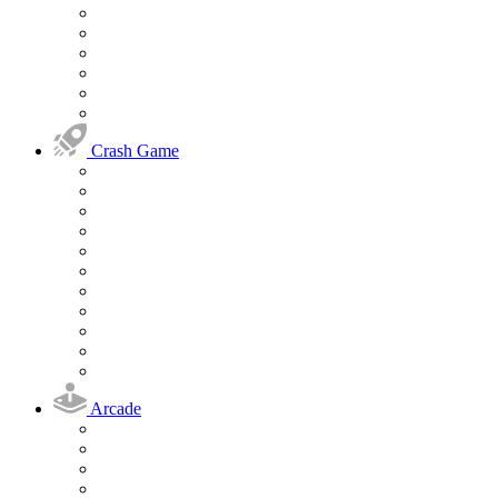
Crash Game
Arcade