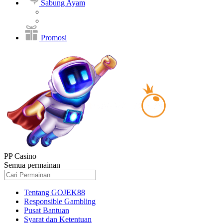
Sabung Ayam
Promosi
PP Casino
Semua permainan
Tentang GOJEK88
Responsible Gambling
Pusat Bantuan
Syarat dan Ketentuan