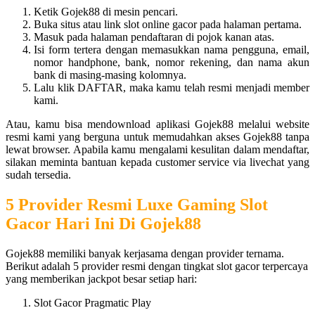
Ketik Gojek88 di mesin pencari.
Buka situs atau link slot online gacor pada halaman pertama.
Masuk pada halaman pendaftaran di pojok kanan atas.
Isi form tertera dengan memasukkan nama pengguna, email,
nomor handphone, bank, nomor rekening, dan nama akun
bank di masing-masing kolomnya.
Lalu klik DAFTAR, maka kamu telah resmi menjadi member
kami.
Atau, kamu bisa mendownload aplikasi Gojek88 melalui website
resmi kami yang berguna untuk memudahkan akses Gojek88 tanpa
lewat browser. Apabila kamu mengalami kesulitan dalam mendaftar,
silakan meminta bantuan kepada customer service via livechat yang
sudah tersedia.
5 Provider Resmi Luxe Gaming Slot
Gacor Hari Ini Di Gojek88
Gojek88 memiliki banyak kerjasama dengan provider ternama.
Berikut adalah 5 provider resmi dengan tingkat slot gacor terpercaya
yang memberikan jackpot besar setiap hari:
Slot Gacor Pragmatic Play