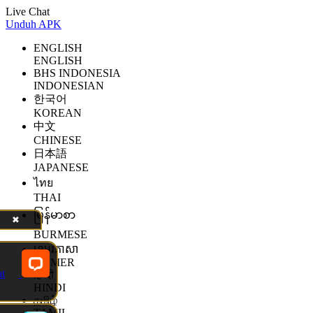
Live Chat
Unduh APK
ENGLISH
ENGLISH
BHS INDONESIA
INDONESIAN
한국어
KOREAN
中文
CHINESE
日本語
JAPANESE
ไทย
THAI
မြန်မာစာ
✖
BURMESE
ខេមរភាសា
KHMER
t
हिन्दी
HINDI
தமிழ்
TAMIL