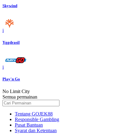
Skywind
i
Yggdrasil
i
Play'n Go
No Limit City
Semua permainan
Tentang GOJEK88
Responsible Gambling
Pusat Bantuan
Syarat dan Ketentuan