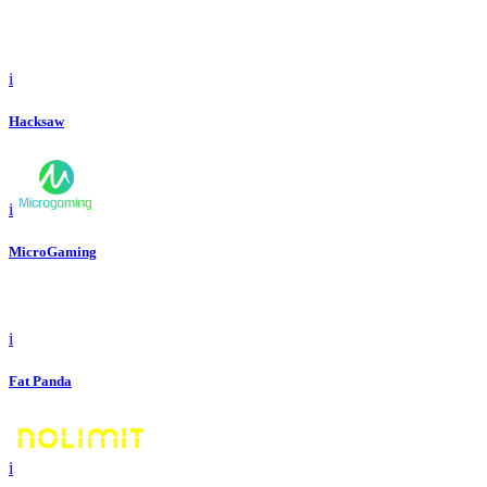
i
Hacksaw
i
MicroGaming
i
Fat Panda
i