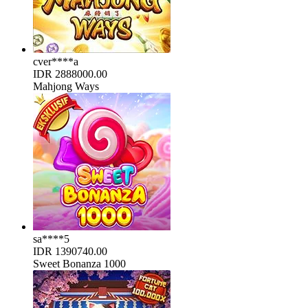
cver****a
IDR
2888000.00
Mahjong Ways
sa****5
IDR
1390740.00
Sweet Bonanza 1000