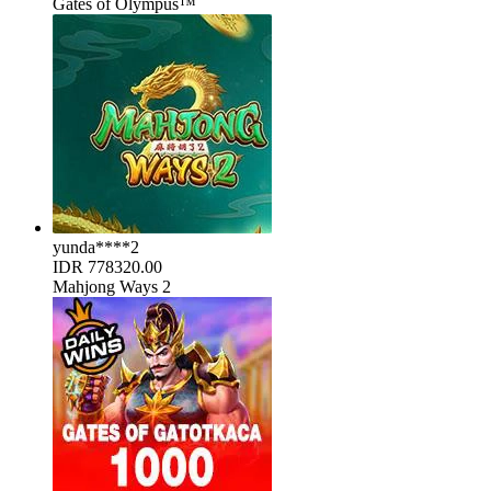
Gates of Olympus™
yunda****2
IDR
778320.00
Mahjong Ways 2