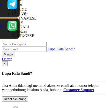
am
తెలుగు
TELUGU
Tiếng Việt
VIETNAMESE
বাংলাদেশী
pp
BENGALI
Português
PORTUGESE
Lupa Kata Sandi?
Daftar
×
Lupa Kata Sandi?
Jika Anda tidak lagi memiliki akses ke email atau nomor telepon
yang terhubung ke akun Anda, hubungi
Customer Support
.