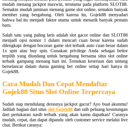
mudah menang jackpot maxwin, terutama pada platform SLOT88.
Semakin mudah jaminan menang game slot online, semakin banyak
member yang bergabung. Oleh karena itu, Gojek88 menyadari
bahwa hal itu menjadi faktor utama untuk menarik banyak pemain
baru.
Salah satu yang paling laris adalah slot gacor online dan SLOT88
menjadi opsi nomor 1 dalam mencari cuan besar karena sudah
dilengkapi dengan bocoran game slot terbaik auto cuan besar dalam
1x spin atau buy spin. Gunakan privilege Anda sebagai bettor
terpilih yang diundang untuk bergabung bersama situs slot online
terbaik gampang menang hari ini. Temukan keseruan dan untung
berselancar dalam dunia gaming bet online setiap hari hanya di
Gojek88.
Cara Mudah Dan Cepat Mendaftar
Gojek88 Situs Slot Online Terpercaya
Sudah siap mendulang derasnya jackpot gacor? Ayo buat akunmu!
Jadilah bagian dari situs
slot Gojek88
dan raih peluang keuntungan
dari pertukaran nasib terbaik yang akan kamu dapatkan! Caranya
mudah, cepat, dan dapat dipandu oleh customer service melalui live
chat. Berikut caranya: