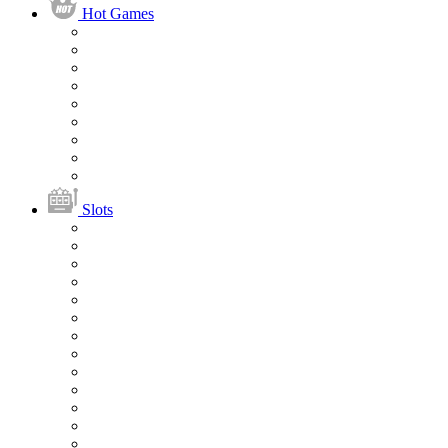
Hot Games
Slots