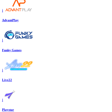
i
AdvantPlay
i
Funky Games
i
Live22
i
Playstar