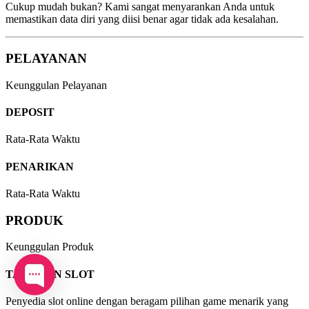
Cukup mudah bukan? Kami sangat menyarankan Anda untuk
memastikan data diri yang diisi benar agar tidak ada kesalahan.
PELAYANAN
Keunggulan Pelayanan
DEPOSIT
Rata-Rata Waktu
PENARIKAN
Rata-Rata Waktu
PRODUK
Keunggulan Produk
TARUHAN SLOT
Penyedia slot online dengan beragam pilihan game menarik yang