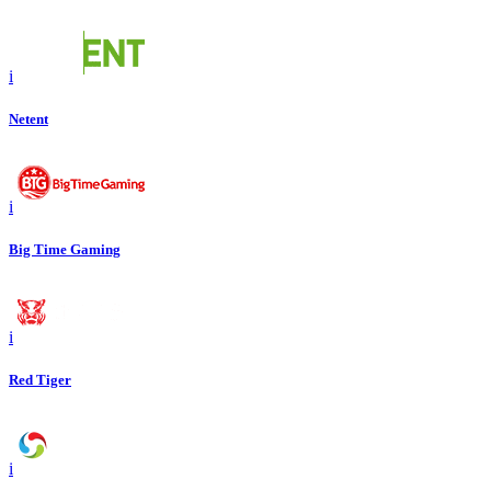
i
Netent
i
Big Time Gaming
i
Red Tiger
i