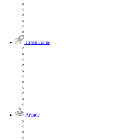
Crash Game
Arcade