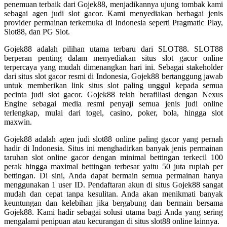
penemuan terbaik dari Gojek88, menjadikannya ujung tombak kami
sebagai agen judi slot gacor. Kami menyediakan berbagai jenis
provider permainan terkemuka di Indonesia seperti Pragmatic Play,
Slot88, dan PG Slot.
Gojek88 adalah pilihan utama terbaru dari SLOT88. SLOT88
berperan penting dalam menyediakan situs slot gacor online
terpercaya yang mudah dimenangkan hari ini. Sebagai stakeholder
dari situs slot gacor resmi di Indonesia, Gojek88 bertanggung jawab
untuk memberikan link situs slot paling unggul kepada semua
pecinta judi slot gacor. Gojek88 telah berafiliasi dengan Nexus
Engine sebagai media resmi penyaji semua jenis judi online
terlengkap, mulai dari togel, casino, poker, bola, hingga slot
maxwin.
Gojek88 adalah agen judi slot88 online paling gacor yang pernah
hadir di Indonesia. Situs ini menghadirkan banyak jenis permainan
taruhan slot online gacor dengan minimal bettingan terkecil 100
perak hingga maximal bettingan terbesar yaitu 50 juta rupiah per
bettingan. Di sini, Anda dapat bermain semua permainan hanya
menggunakan 1 user ID. Pendaftaran akun di situs Gojek88 sangat
mudah dan cepat tanpa kesulitan. Anda akan menikmati banyak
keuntungan dan kelebihan jika bergabung dan bermain bersama
Gojek88. Kami hadir sebagai solusi utama bagi Anda yang sering
mengalami penipuan atau kecurangan di situs slot88 online lainnya.