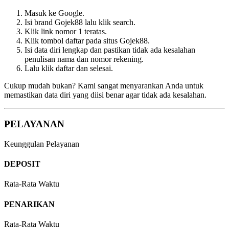
Masuk ke Google.
Isi brand Gojek88 lalu klik search.
Klik link nomor 1 teratas.
Klik tombol daftar pada situs Gojek88.
Isi data diri lengkap dan pastikan tidak ada kesalahan
penulisan nama dan nomor rekening.
Lalu klik daftar dan selesai.
Cukup mudah bukan? Kami sangat menyarankan Anda untuk
memastikan data diri yang diisi benar agar tidak ada kesalahan.
PELAYANAN
Keunggulan Pelayanan
DEPOSIT
Rata-Rata Waktu
PENARIKAN
Rata-Rata Waktu