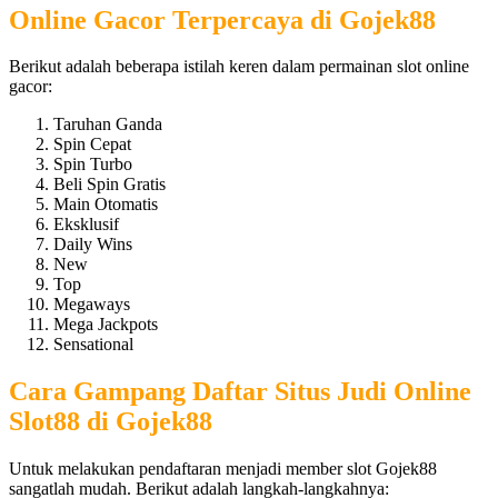
Online Gacor Terpercaya di Gojek88
Berikut adalah beberapa istilah keren dalam permainan slot online
gacor:
Taruhan Ganda
Spin Cepat
Spin Turbo
Beli Spin Gratis
Main Otomatis
Eksklusif
Daily Wins
New
Top
Megaways
Mega Jackpots
Sensational
Cara Gampang Daftar Situs Judi Online
Slot88 di Gojek88
Untuk melakukan pendaftaran menjadi member slot Gojek88
sangatlah mudah. Berikut adalah langkah-langkahnya: