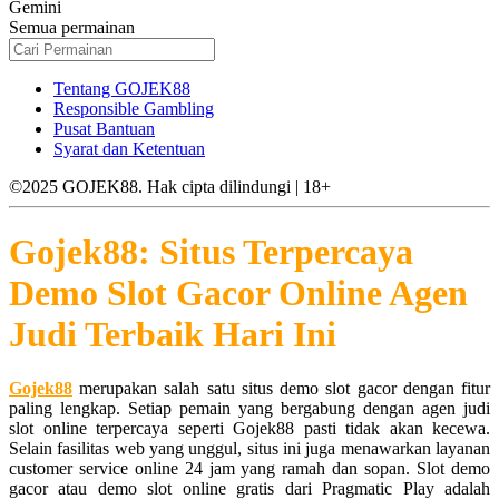
Gemini
Semua permainan
Tentang GOJEK88
Responsible Gambling
Pusat Bantuan
Syarat dan Ketentuan
©2025 GOJEK88. Hak cipta dilindungi | 18+
Gojek88: Situs Terpercaya
Demo Slot Gacor Online Agen
Judi Terbaik Hari Ini
Gojek88
merupakan salah satu situs demo slot gacor dengan fitur
paling lengkap. Setiap pemain yang bergabung dengan agen judi
slot online terpercaya seperti Gojek88 pasti tidak akan kecewa.
Selain fasilitas web yang unggul, situs ini juga menawarkan layanan
customer service online 24 jam yang ramah dan sopan. Slot demo
gacor atau demo slot online gratis dari Pragmatic Play adalah