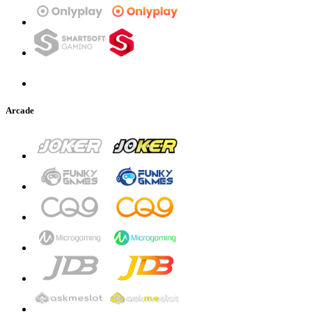
Arcade