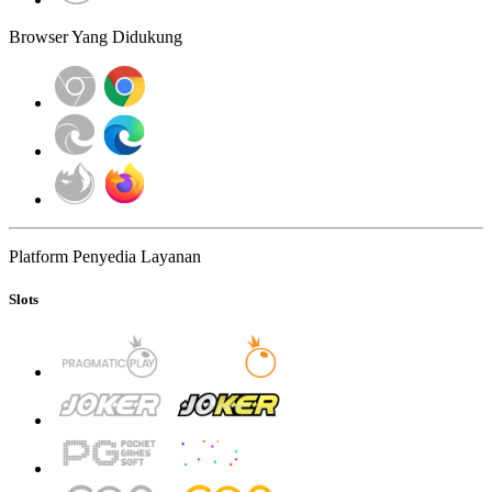
Browser Yang Didukung
Platform Penyedia Layanan
Slots