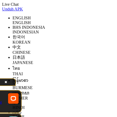
Live Chat
Unduh APK
ENGLISH
ENGLISH
BHS INDONESIA
INDONESIAN
한국어
KOREAN
中文
CHINESE
日本語
JAPANESE
ไทย
THAI
မြန်မာစာ
✖
BURMESE
ខេមរភាសា
KHMER
t
हिन्दी
HINDI
தமிழ்
TAMIL