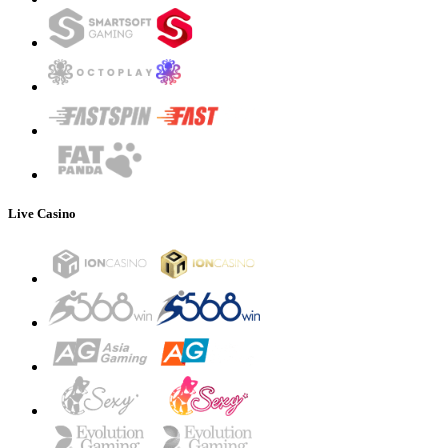
Live Casino