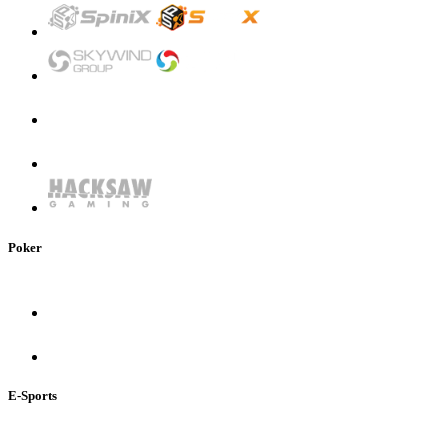
Poker
E-Sports