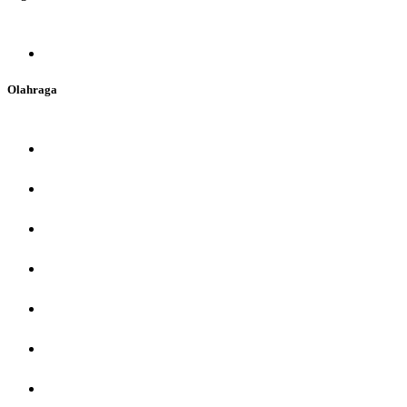
Olahraga