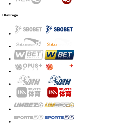
Olahraga