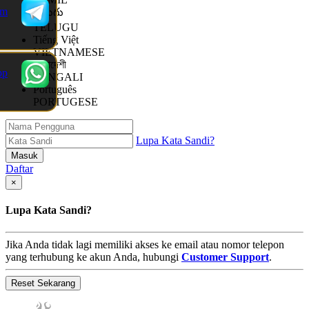
am
తెలుగు
TELUGU
Tiếng Việt
VIETNAMESE
বাংলাদেশী
pp
BENGALI
Português
PORTUGESE
Lupa Kata Sandi?
Daftar
×
Lupa Kata Sandi?
Jika Anda tidak lagi memiliki akses ke email atau nomor telepon
yang terhubung ke akun Anda, hubungi
Customer Support
.