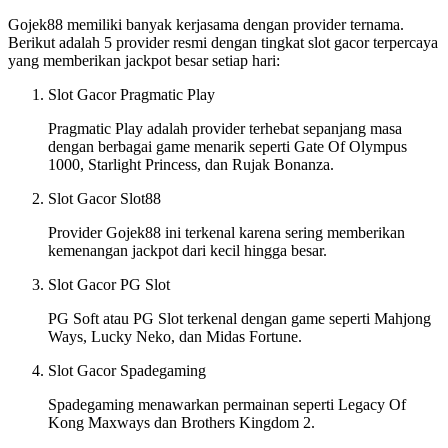
Gojek88 memiliki banyak kerjasama dengan provider ternama.
Berikut adalah 5 provider resmi dengan tingkat slot gacor terpercaya
yang memberikan jackpot besar setiap hari:
Slot Gacor Pragmatic Play
Pragmatic Play adalah provider terhebat sepanjang masa
dengan berbagai game menarik seperti Gate Of Olympus
1000, Starlight Princess, dan Rujak Bonanza.
Slot Gacor Slot88
Provider Gojek88 ini terkenal karena sering memberikan
kemenangan jackpot dari kecil hingga besar.
Slot Gacor PG Slot
PG Soft atau PG Slot terkenal dengan game seperti Mahjong
Ways, Lucky Neko, dan Midas Fortune.
Slot Gacor Spadegaming
Spadegaming menawarkan permainan seperti Legacy Of
Kong Maxways dan Brothers Kingdom 2.