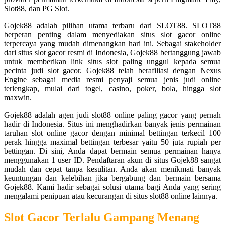
Slot88, dan PG Slot.
Gojek88 adalah pilihan utama terbaru dari SLOT88. SLOT88
berperan penting dalam menyediakan situs slot gacor online
terpercaya yang mudah dimenangkan hari ini. Sebagai stakeholder
dari situs slot gacor resmi di Indonesia, Gojek88 bertanggung jawab
untuk memberikan link situs slot paling unggul kepada semua
pecinta judi slot gacor. Gojek88 telah berafiliasi dengan Nexus
Engine sebagai media resmi penyaji semua jenis judi online
terlengkap, mulai dari togel, casino, poker, bola, hingga slot
maxwin.
Gojek88 adalah agen judi slot88 online paling gacor yang pernah
hadir di Indonesia. Situs ini menghadirkan banyak jenis permainan
taruhan slot online gacor dengan minimal bettingan terkecil 100
perak hingga maximal bettingan terbesar yaitu 50 juta rupiah per
bettingan. Di sini, Anda dapat bermain semua permainan hanya
menggunakan 1 user ID. Pendaftaran akun di situs Gojek88 sangat
mudah dan cepat tanpa kesulitan. Anda akan menikmati banyak
keuntungan dan kelebihan jika bergabung dan bermain bersama
Gojek88. Kami hadir sebagai solusi utama bagi Anda yang sering
mengalami penipuan atau kecurangan di situs slot88 online lainnya.
Slot Gacor Terlalu Gampang Menang