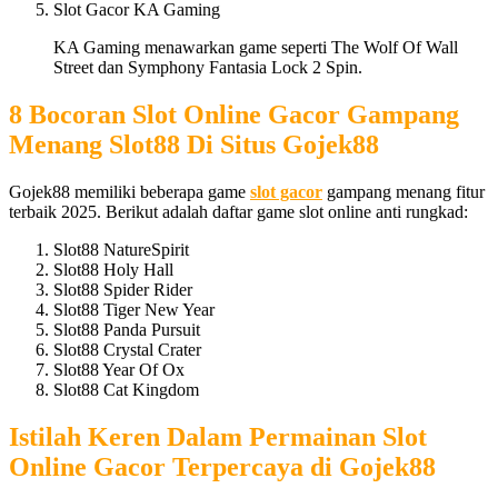
Slot Gacor KA Gaming
KA Gaming menawarkan game seperti The Wolf Of Wall
Street dan Symphony Fantasia Lock 2 Spin.
8 Bocoran Slot Online Gacor Gampang
Menang Slot88 Di Situs Gojek88
Gojek88 memiliki beberapa game
slot gacor
gampang menang fitur
terbaik 2025. Berikut adalah daftar game slot online anti rungkad:
Slot88 NatureSpirit
Slot88 Holy Hall
Slot88 Spider Rider
Slot88 Tiger New Year
Slot88 Panda Pursuit
Slot88 Crystal Crater
Slot88 Year Of Ox
Slot88 Cat Kingdom
Istilah Keren Dalam Permainan Slot
Online Gacor Terpercaya di Gojek88