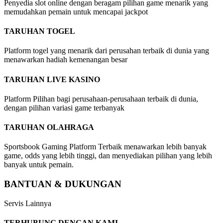
Penyedia slot online dengan beragam pilihan game menarik yang
memudahkan pemain untuk mencapai jackpot
TARUHAN TOGEL
Platform togel yang menarik dari perusahan terbaik di dunia yang
menawarkan hadiah kemenangan besar
TARUHAN LIVE KASINO
Platform Pilihan bagi perusahaan-perusahaan terbaik di dunia,
dengan pilihan variasi game terbanyak
TARUHAN OLAHRAGA
Sportsbook Gaming Platform Terbaik menawarkan lebih banyak
game, odds yang lebih tinggi, dan menyediakan pilihan yang lebih
banyak untuk pemain.
BANTUAN & DUKUNGAN
Servis Lainnya
TERHUBUNG DENGAN KAMI