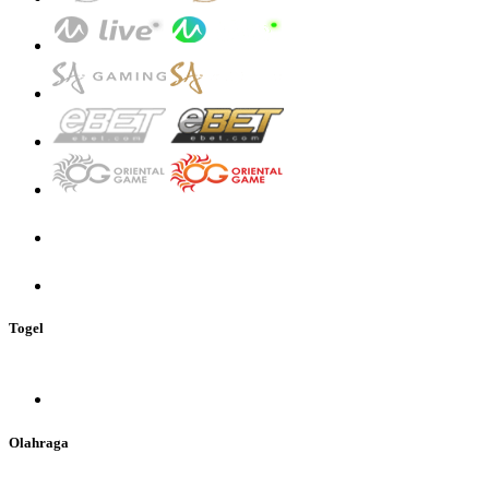
Togel
Olahraga