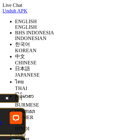
Live Chat
Unduh APK
ENGLISH
ENGLISH
BHS INDONESIA
INDONESIAN
한국어
KOREAN
中文
CHINESE
日本語
JAPANESE
ไทย
THAI
မြန်မာစာ
✖
BURMESE
ខេមរភាសា
KHMER
t
हिन्दी
HINDI
தமிழ்
TAMIL