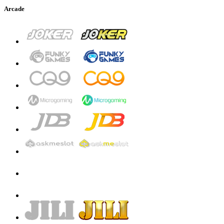
Arcade