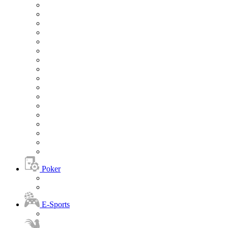
Poker
E-Sports