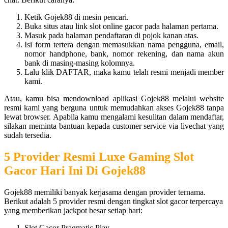
Ketik Gojek88 di mesin pencari.
Buka situs atau link slot online gacor pada halaman pertama.
Masuk pada halaman pendaftaran di pojok kanan atas.
Isi form tertera dengan memasukkan nama pengguna, email,
nomor handphone, bank, nomor rekening, dan nama akun
bank di masing-masing kolomnya.
Lalu klik DAFTAR, maka kamu telah resmi menjadi member
kami.
Atau, kamu bisa mendownload aplikasi Gojek88 melalui website
resmi kami yang berguna untuk memudahkan akses Gojek88 tanpa
lewat browser. Apabila kamu mengalami kesulitan dalam mendaftar,
silakan meminta bantuan kepada customer service via livechat yang
sudah tersedia.
5 Provider Resmi Luxe Gaming Slot
Gacor Hari Ini Di Gojek88
Gojek88 memiliki banyak kerjasama dengan provider ternama.
Berikut adalah 5 provider resmi dengan tingkat slot gacor terpercaya
yang memberikan jackpot besar setiap hari:
Slot Gacor Pragmatic Play