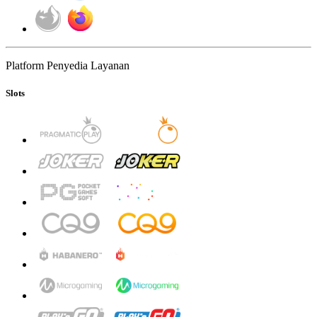
Platform Penyedia Layanan
Slots