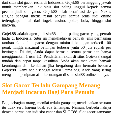
dari situs slot gacor resmi di Indonesia, Gojek88 bertanggung jawab
untuk memberikan link situs slot paling unggul kepada semua
pecinta judi slot gacor. Gojek88 telah berafiliasi dengan Nexus
Engine sebagai media resmi penyaji semua jenis judi online
terlengkap, mulai dari togel, casino, poker, bola, hingga slot
maxwin.
Gojek88 adalah agen judi slot88 online paling gacor yang pernah
hadir di Indonesia. Situs ini menghadirkan banyak jenis permainan
taruhan slot online gacor dengan minimal bettingan terkecil 100
perak hingga maximal bettingan terbesar yaitu 50 juta rupiah per
bettingan. Di sini, Anda dapat bermain semua permainan hanya
menggunakan 1 user ID. Pendaftaran akun di situs Gojek88 sangat
mudah dan cepat tanpa kesulitan. Anda akan menikmati banyak
keuntungan dan kelebihan jika bergabung dan bermain bersama
Gojek88. Kami hadir sebagai solusi utama bagi Anda yang sering
mengalami penipuan atau kecurangan di situs slot88 online lainnya.
Slot Gacor Terlalu Gampang Menang
Menjadi Incaran Bagi Para Pemain
Bagi sebagian orang, menilai terlalu gampang mendapatkan sesuatu
itu tidak seru karena tidak ada tantangan. Namun, berbeda halnya
dengan permainan judi slot gacor dan SLOT88. Slot gacor gampang