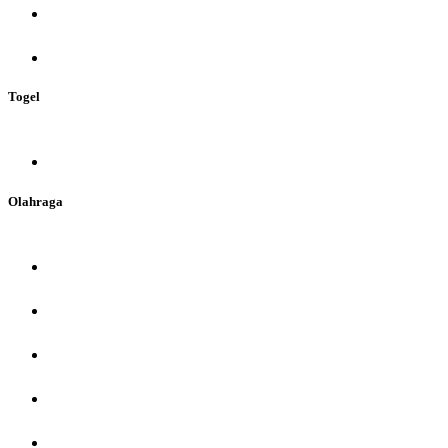
Togel
Olahraga