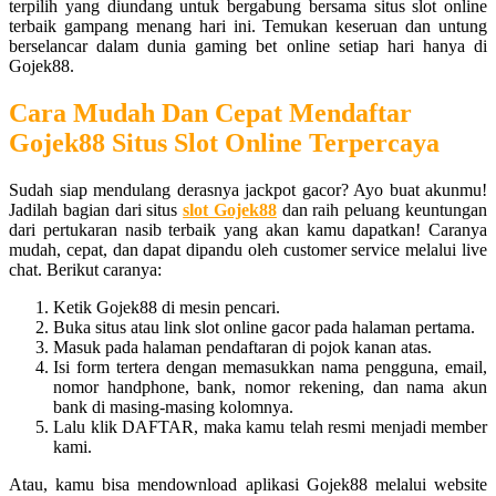
terpilih yang diundang untuk bergabung bersama situs slot online
terbaik gampang menang hari ini. Temukan keseruan dan untung
berselancar dalam dunia gaming bet online setiap hari hanya di
Gojek88.
Cara Mudah Dan Cepat Mendaftar
Gojek88 Situs Slot Online Terpercaya
Sudah siap mendulang derasnya jackpot gacor? Ayo buat akunmu!
Jadilah bagian dari situs
slot Gojek88
dan raih peluang keuntungan
dari pertukaran nasib terbaik yang akan kamu dapatkan! Caranya
mudah, cepat, dan dapat dipandu oleh customer service melalui live
chat. Berikut caranya:
Ketik Gojek88 di mesin pencari.
Buka situs atau link slot online gacor pada halaman pertama.
Masuk pada halaman pendaftaran di pojok kanan atas.
Isi form tertera dengan memasukkan nama pengguna, email,
nomor handphone, bank, nomor rekening, dan nama akun
bank di masing-masing kolomnya.
Lalu klik DAFTAR, maka kamu telah resmi menjadi member
kami.
Atau, kamu bisa mendownload aplikasi Gojek88 melalui website