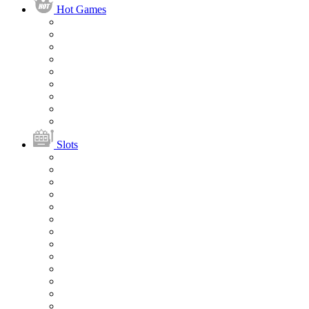
Hot Games
Slots