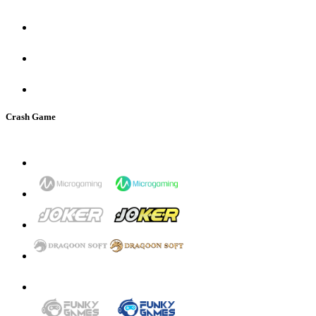
Crash Game