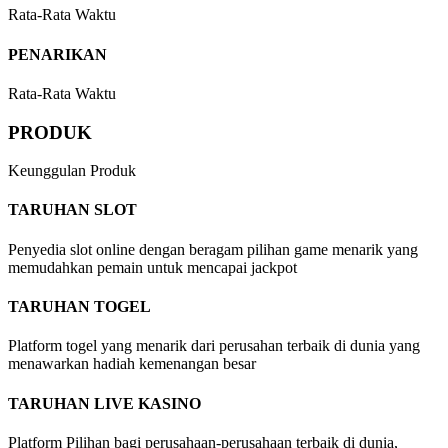
Rata-Rata Waktu
PENARIKAN
Rata-Rata Waktu
PRODUK
Keunggulan Produk
TARUHAN SLOT
Penyedia slot online dengan beragam pilihan game menarik yang
memudahkan pemain untuk mencapai jackpot
TARUHAN TOGEL
Platform togel yang menarik dari perusahan terbaik di dunia yang
menawarkan hadiah kemenangan besar
TARUHAN LIVE KASINO
Platform Pilihan bagi perusahaan-perusahaan terbaik di dunia,