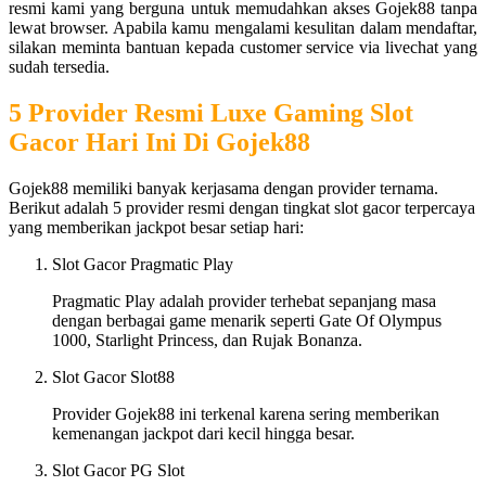
resmi kami yang berguna untuk memudahkan akses Gojek88 tanpa
lewat browser. Apabila kamu mengalami kesulitan dalam mendaftar,
silakan meminta bantuan kepada customer service via livechat yang
sudah tersedia.
5 Provider Resmi Luxe Gaming Slot
Gacor Hari Ini Di Gojek88
Gojek88 memiliki banyak kerjasama dengan provider ternama.
Berikut adalah 5 provider resmi dengan tingkat slot gacor terpercaya
yang memberikan jackpot besar setiap hari:
Slot Gacor Pragmatic Play
Pragmatic Play adalah provider terhebat sepanjang masa
dengan berbagai game menarik seperti Gate Of Olympus
1000, Starlight Princess, dan Rujak Bonanza.
Slot Gacor Slot88
Provider Gojek88 ini terkenal karena sering memberikan
kemenangan jackpot dari kecil hingga besar.
Slot Gacor PG Slot