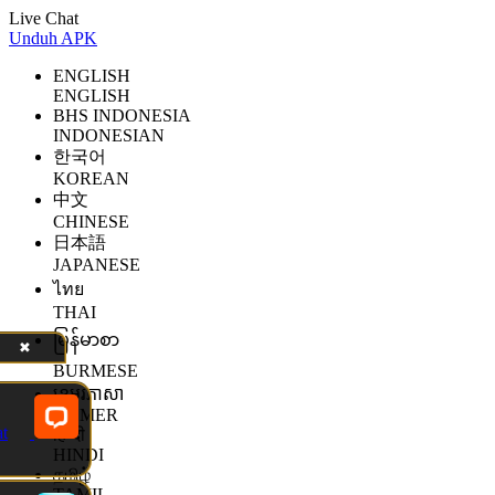
Live Chat
Unduh APK
ENGLISH
ENGLISH
BHS INDONESIA
INDONESIAN
한국어
KOREAN
中文
CHINESE
日本語
JAPANESE
ไทย
THAI
မြန်မာစာ
✖
BURMESE
ខេមរភាសា
KHMER
t
हिन्दी
HINDI
தமிழ்
TAMIL