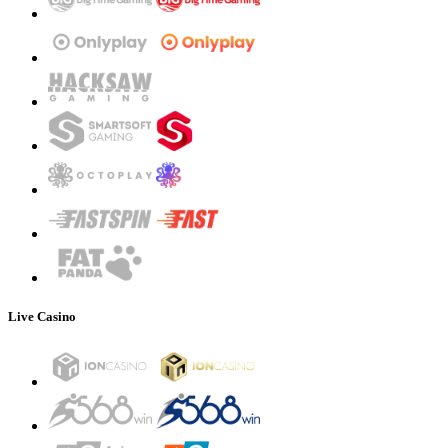
Live Casino