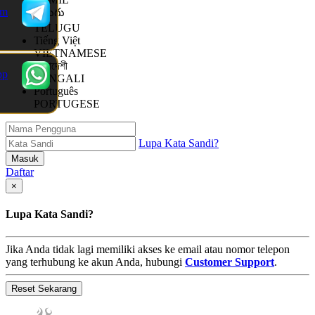
am
తెలుగు
TELUGU
Tiếng Việt
VIETNAMESE
বাংলাদেশী
pp
BENGALI
Português
PORTUGESE
Lupa Kata Sandi?
Daftar
×
Lupa Kata Sandi?
Jika Anda tidak lagi memiliki akses ke email atau nomor telepon
yang terhubung ke akun Anda, hubungi
Customer Support
.