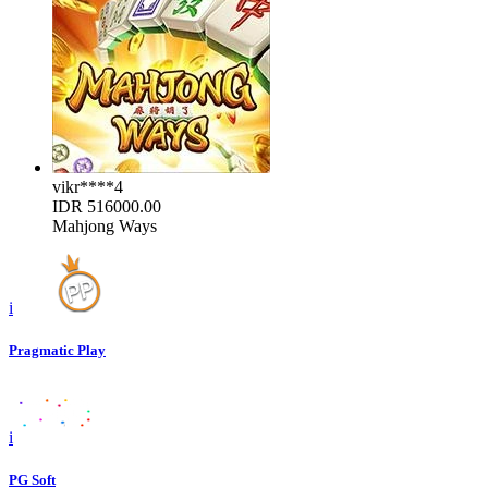
vikr****4
IDR
516000.00
Mahjong Ways
i
Pragmatic Play
i
PG Soft