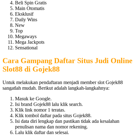
Beli Spin Gratis
Main Otomatis
Eksklusif
Daily Wins
New
Top
Megaways
Mega Jackpots
Sensational
Cara Gampang Daftar Situs Judi Online
Slot88 di Gojek88
Untuk melakukan pendaftaran menjadi member slot Gojek88
sangatlah mudah. Berikut adalah langkah-langkahnya:
Masuk ke Google.
Isi brand Gojek88 lalu klik search.
Klik link nomor 1 teratas.
Klik tombol daftar pada situs Gojek88.
Isi data diri lengkap dan pastikan tidak ada kesalahan
penulisan nama dan nomor rekening.
Lalu klik daftar dan selesai.