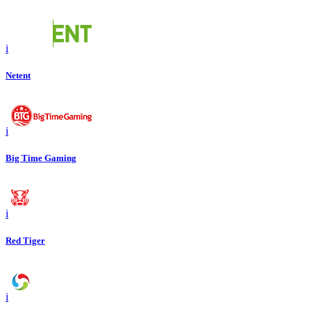
i
Netent
i
Big Time Gaming
i
Red Tiger
i