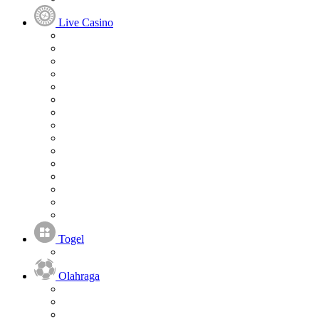
Live Casino
Togel
Olahraga