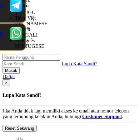
am
తెలుగు
TELUGU
Tiếng Việt
VIETNAMESE
বাংলাদেশী
pp
BENGALI
Português
PORTUGESE
Lupa Kata Sandi?
Daftar
×
Lupa Kata Sandi?
Jika Anda tidak lagi memiliki akses ke email atau nomor telepon
yang terhubung ke akun Anda, hubungi
Customer Support
.