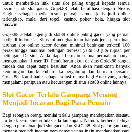
untuk memberikan link situs slot paling unggul kepada semua
pecinta judi slot gacor. Gojek88 telah berafiliasi dengan Nexus
Engine sebagai media resmi penyaji semua jenis judi online
terlengkap, mulai dari togel, casino, poker, bola, hingga slot
maxwin.
Gojek88 adalah agen judi slot88 online paling gacor yang pernah
hadir di Indonesia. Situs ini menghadirkan banyak jenis permainan
taruhan slot online gacor dengan minimal bettingan terkecil 100
perak hingga maximal bettingan terbesar yaitu 50 juta rupiah per
bettingan. Di sini, Anda dapat bermain semua permainan hanya
menggunakan 1 user ID. Pendaftaran akun di situs Gojek88 sangat
mudah dan cepat tanpa kesulitan. Anda akan menikmati banyak
keuntungan dan kelebihan jika bergabung dan bermain bersama
Gojek88. Kami hadir sebagai solusi utama bagi Anda yang sering
mengalami penipuan atau kecurangan di situs slot88 online lainnya.
Slot Gacor Terlalu Gampang Menang
Menjadi Incaran Bagi Para Pemain
Bagi sebagian orang, menilai terlalu gampang mendapatkan sesuatu
itu tidak seru karena tidak ada tantangan. Namun, berbeda halnya
dengan permainan judi slot gacor dan SLOT88. Slot gacor gampang
menang menjadi incaran para pemain yang ingin mendapatkan cara