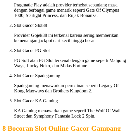
Pragmatic Play adalah provider terhebat sepanjang masa
dengan berbagai game menarik seperti Gate Of Olympus
1000, Starlight Princess, dan Rujak Bonanza.
Slot Gacor Slot88
Provider Gojek88 ini terkenal karena sering memberikan
kemenangan jackpot dari kecil hingga besar.
Slot Gacor PG Slot
PG Soft atau PG Slot terkenal dengan game seperti Mahjong
Ways, Lucky Neko, dan Midas Fortune.
Slot Gacor Spadegaming
Spadegaming menawarkan permainan seperti Legacy Of
Kong Maxways dan Brothers Kingdom 2.
Slot Gacor KA Gaming
KA Gaming menawarkan game seperti The Wolf Of Wall
Street dan Symphony Fantasia Lock 2 Spin.
8 Bocoran Slot Online Gacor Gampang