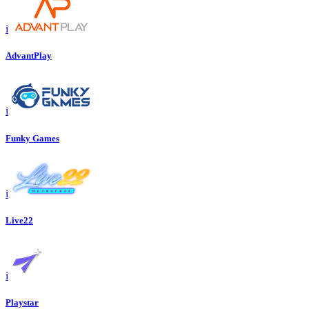
i
AdvantPlay
i
Funky Games
i
Live22
i
Playstar