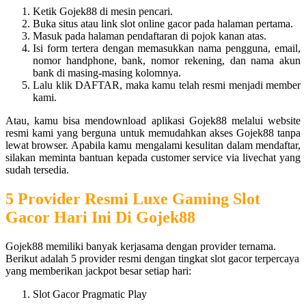
Ketik Gojek88 di mesin pencari.
Buka situs atau link slot online gacor pada halaman pertama.
Masuk pada halaman pendaftaran di pojok kanan atas.
Isi form tertera dengan memasukkan nama pengguna, email,
nomor handphone, bank, nomor rekening, dan nama akun
bank di masing-masing kolomnya.
Lalu klik DAFTAR, maka kamu telah resmi menjadi member
kami.
Atau, kamu bisa mendownload aplikasi Gojek88 melalui website
resmi kami yang berguna untuk memudahkan akses Gojek88 tanpa
lewat browser. Apabila kamu mengalami kesulitan dalam mendaftar,
silakan meminta bantuan kepada customer service via livechat yang
sudah tersedia.
5 Provider Resmi Luxe Gaming Slot
Gacor Hari Ini Di Gojek88
Gojek88 memiliki banyak kerjasama dengan provider ternama.
Berikut adalah 5 provider resmi dengan tingkat slot gacor terpercaya
yang memberikan jackpot besar setiap hari:
Slot Gacor Pragmatic Play