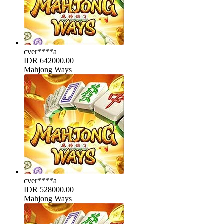
cver****a
IDR
642000.00
Mahjong Ways
cver****a
IDR
528000.00
Mahjong Ways