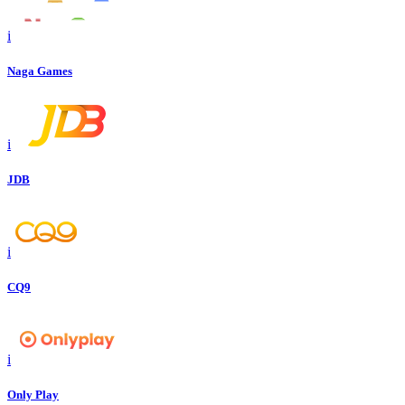
i
Naga Games
i
JDB
i
CQ9
i
Only Play