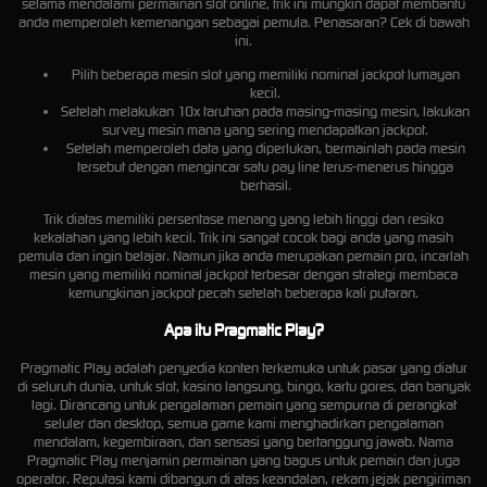
selama mendalami permainan slot online, trik ini mungkin dapat membantu
anda memperoleh kemenangan sebagai pemula. Penasaran? Cek di bawah
ini.
Pilih beberapa mesin slot yang memiliki nominal jackpot lumayan
kecil.
Setelah melakukan 10x taruhan pada masing-masing mesin, lakukan
survey mesin mana yang sering mendapatkan jackpot.
Setelah memperoleh data yang diperlukan, bermainlah pada mesin
tersebut dengan mengincar satu pay line terus-menerus hingga
berhasil.
Trik diatas memiliki persentase menang yang lebih tinggi dan resiko
kekalahan yang lebih kecil. Trik ini sangat cocok bagi anda yang masih
pemula dan ingin belajar. Namun jika anda merupakan pemain pro, incarlah
mesin yang memiliki nominal jackpot terbesar dengan strategi membaca
kemungkinan jackpot pecah setelah beberapa kali putaran.
Apa itu Pragmatic Play?
Pragmatic Play adalah penyedia konten terkemuka untuk pasar yang diatur
di seluruh dunia, untuk slot, kasino langsung, bingo, kartu gores, dan banyak
lagi. Dirancang untuk pengalaman pemain yang sempurna di perangkat
seluler dan desktop, semua game kami menghadirkan pengalaman
mendalam, kegembiraan, dan sensasi yang bertanggung jawab. Nama
Pragmatic Play menjamin permainan yang bagus untuk pemain dan juga
operator. Reputasi kami dibangun di atas keandalan, rekam jejak pengiriman