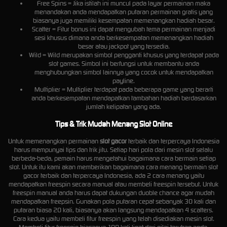
Free Spins = Jika istilah ini muncul pada layar permainan maka
menandakan anda mendapatkan putaran permainan gratis yang
biasanya juga memiliki kesempatan memenangkan hadiah besar.
Scatter = Fitur bonus ini dapat mengubah tema permainan menjadi
sesi khusus dimana anda berkesempatan memenangkan hadiah
besar atau jackpot yang tersedia.
Wild = Wild merupakan simbol pengganti khusus yang terdapat pada
slot games. Simbol ini berfungsi untuk membantu anda
menghubungkan simbol lainnya yang cocok untuk mendapatkan
payline.
Multiplier = Multiplier terdapat pada beberapa game yang berarti
anda berkesempatan mendapatkan tambahan hadiah berdasarkan
jumlah kelipatan yang ada.
Tips & Trik Mudah Menang Slot Online
Untuk memenangkan permainan
slot gacor
terbaik dan terpercaya Indonesia
harus mempunyai tips dan trik jitu. Setiap hari pola dari mesin slot selalu
berbeda-beda, pemain harus mengetahui bagaimana cara bermain setiap
slot. Untuk itu kami akan memberikan bagaimana cara menang bermain slot
gacor terbaik dan terpercaya Indonesia, ada 2 cara menang yaitu
mendapatkan freespin secara manual atau membeli freespin tersebut. Untuk
freespin manual anda harus dapat dukungan duoble chance agar mudah
mendapatkan freepsin. Gunakan pola putaran cepat sebanyak 30 kali dan
putaran biasa 20 kali, biasanya akan langsung mendapatkan 4 scatters.
Cara kedua yaitu membeli fitur freespin yang telah disediakan mesin slot.