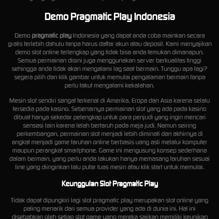
Demo Pragmatic Play Indonesia
Demo
pragmatic play
Indonesia yang dapat anda coba mainkan secara
gratis terlebih dahulu tanpa harus daftar akun atau deposit. Kami menyajikan
demo slot online terlengkap yang tidak bisa anda temukan dimanapun.
Semua permainan disini juga menggunakan server berkualitas tinggi
sehingga anda tidak akan mengalami lag saat bermain. Tunggu apa lagi?
segera pilih dan klik gambar untuk memulai pengalaman bermain tanpa
perlu takut mengalami kekalahan.
Mesin slot sendiri sangat terkenal di Amerika, Eropa dan Asia karena selalu
tersedia pada kasino. Sebenarnya permainan slot yang ada pada kasino
dibuat hanya sekedar pelengkap untuk para penjudi yang ingin mencari
sensasi lain karena lelah bertaruh pada meja judi. Namun seiring
perkembangan, permainan slot menjadi lebih diminati dan akhirnya di
angkat menjadi game taruhan online berbasis uang asli melalui komputer
maupun perangkat smartphone. Game ini mengusung konsep sederhana
dalam bermain, yang perlu anda lakukan hanya memasang taruhan sesuai
line yang diinginkan lalu putar tuas mesin atau klik start untuk memulai.
Keunggulan Slot Pragmatic Play
Tidak dapat dipungkiri lagi slot pragmatic play merupakan slot online yang
paling menarik dari semua provider yang ada di dunia ini. Hal ini
disebabkan oleh setiap slot game yang mereka sajikan memiliki keunikan