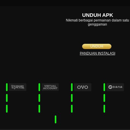
UNDUH APK
Nikmati berbagai permainan dalam satu
genggaman
UNDUH
PANDUAN INSTALASI