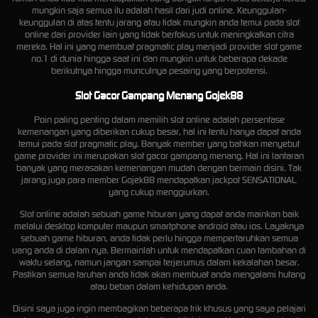
mungkin saja semua itu adalah hasil dari judi online. Keunggulan-
keunggulan di atas tentu jarang atau tidak mungkin anda temui pada slot
online dari provider lain yang tidak berfokus untuk meningkatkan citra
mereka. Hal ini yang membuat pragmatic play menjadi provider slot game
no.1 di dunia hingga saat ini dan mungkin untuk beberapa dekade
berikutnya hingga munculnya pesaing yang berpotensi.
Slot Gacor Gampang Menang Gojek88
Poin paling penting dalam memilih slot online adalah persentase
kemenangan yang diberikan cukup besar, hal ini tentu hanya dapat anda
temui pada slot pragmatic play. Banyak member yang bahkan menyebut
game provider ini merupakan slot gacor gampang menang. Hal ini lantaran
banyak yang merasakan kemenangan mudah dengan bermain disini. Tak
jarang juga para member Gojek88 mendapatkan jackpot SENSATIONAL
yang cukup menggiurkan.
Slot online adalah sebuah game hiburan yang dapat anda mainkan baik
melalui desktop komputer maupun smartphone android atau ios. Layaknya
sebuah game hiburan, anda tidak perlu hingga mempertaruhkan semua
uang anda di dalam nya. Bermainlah untuk mendapatkan cuan tambahan di
waktu selang, namun jangan sampai terjerumus dalam kekalahan besar.
Pastikan semua taruhan anda tidak akan membuat anda mengalami hutang
atau beban dalam kehidupan anda.
Disini saya juga ingin membagikan beberapa trik khusus yang saya pelajari