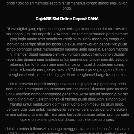
anda tidak boleh membeli secara terus menerus karena sangat merugikan
anda.
Gojek88 Slot Online Deposit DANA
Di era digital yang dipenuhi dengan berbagai kemudahan dalam transaksi
keuangan, judi slot deposit DANA hadir untuk mempermudah para member
yang ingin melakukan pengisian kredit akun. Tidak tanggung-tanggung,
bahkan beberapa
situs slot gacor
Gojek88 menawarkan deposit via pulsa
tanpa potongan untuk memanjakan member setia mereka. Dengan metode
ini, member dapat memperoleh keuntungan berupa kemudahan deposit
kapan dan dimana saja terutama untuk mereka yang tidak memiliki saldo di
rekening bank. Terlebih para member yang tinggal di pedesaan sering
memiliki kendala mengakses mesin ATM karena jarak yang jauh. Selain
menghemat waktu, metode ini juga dapat menghemat biaya transportasi.
Untuk prosedur deposit menggunakan pulsa juga cukup gampang, anda
hanya perlu menghubungi customer service melalui livechat yang tersedia
untuk meminta nomor handphone penerima DANA sesuai dengan provider
yang diinginkan. Setelah transaksi transfer pulsa dilakukan, simpan bukti
transfer untuk melakukan klaim kredit yang akan masuk ke akun anda.
Jangan lupa juga untuk menanyakan rate konversi pulsa yang diterapkan
karena setiap situs memiliki rate yang berbeda sebagai bahan promosi serta
syarat untuk mengikuti slot deposit pulsa tanpa potongan.
Untuk provider telkomsel biasanya menggunakan metode transfer pulsa via
*858# atau aplikasi mytelkomsel. Jika menggunakan dial, berikut format