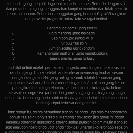
tersendiri yang menjadi daya tarik kepada member. Berbeda dengan slot
dari provider lain yang menggunakan tampilan monoton dan tidak memiliki
keunikan apapun. Beberapa keunggulan yang berhasil Gojek88 rangkum
dari provider pragmatic antara lain sebagai berikut.
Penampilan game yang estetik.
Cara menang yang berbeda.
Lebih banyak simbol wild.
Fitur buy free spin.
Jumlah scatter yang random.
Kemenangan multiplier yang menakjubkan.
Sering merilis game terbaru.
Judi
slot online
adalah permainan mengadu peruntungan melalui sistem
random yang dimulai setelah anda selesai memasang taruhan sesuai
dengan keinginan. Hal yang paling menarik adalah kepuasan yang
didapatkan saat anda berhasil menebak gambar/corak apa yang keluar
pada giliran berikutnya. Namun, semua itu terasa kurang jika belum
merasakan progresive jackpot dari game slot yang bisa tergolong sangat
besar. Jika beruntung, anda bahkan bisa kaya mendadak setelah mendapat
hadiah jackpot terbesar dari game ini.
Tidak hanya itu, dalam permainan slot online anda juga bisa mendapatkan
bonus free spin yang tersedia. Memang tidak salah jika game ini dapat
memacu adrenalin seseorang, karena setiap putaran dalam mesin slot bisa
saja merubah nasib anda. Jadi anda tidak perlu heran jika tetangga sebelah
rumah anda tiba-tiba mendapatkan uang banyak tanpa harus bekerja keras,