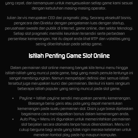
yang cepat, dan kemampuan untuk menyesuaikan setiap game kami sesuai
dengan kebutuhan masing-masing operator.
Julian Jarvis merupakan CEO dari pragmatic play. Seorang eksekutif bisnis,
pengacara dan Direktur dengan pengalaman luas dengan startup,
perusahaan swasta dan publik di Internet, game online, dan sektor teknologi.
Setiap slot pragmatic memiliki keunikan tersendiri serta perbedaan
persentase kemenangan. Hal itu dapat anda lihat RTP dan votalitas yang
sering diberitahukan pada setiap game.
Istilah Penting Game Slot Online
Dalam permainan slot online memang banyak kita temui menu hingga
istilah-istilah yang muncul pada game, bagi yang masih pemula tentunya ini
sangat membingungkan. Namun mempelajari definisi dari semua istilah
tersebut juga merupakan kunci dari permainan. Berikut ini kami rangkum
beberapa istilah populer yang sering muncul pada slot game.
Payline = Istilah payline sendiri merupakan penentu kemenangan.
Biasanya berisi garis atau pola yang dapat menentukan
kemenangan pada suatu permainan slot. Disini juga biasa dijelaskan
bagaimana cara mendapatkan bonus dalam kemenangan anda.
Auto Play = Menu ini digunakan untuk memerintahkan permainan
slot berjalan secara otomatis tanpa harus dikendalikan. Menu ini
cukup berguna bagi anda yang tidak ingin merasa kelelahan untuk
menekan tombol play pada hp maupun komputer.